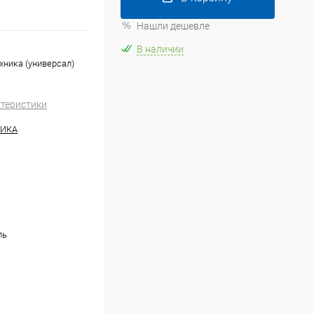
Нашли дешевле
В наличии
хника (универсал)
ктеристики
НИКА
ль