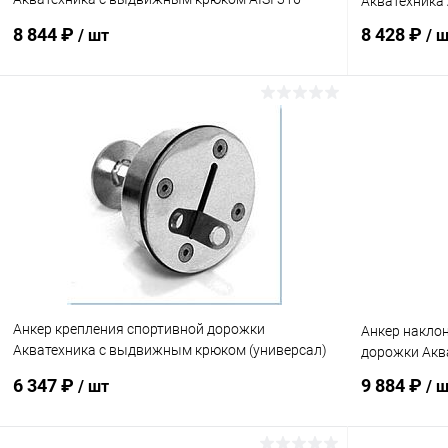
Акватехника 
(универсал) (AT10.02M)
8 844 ₽
8 428 ₽
/ шт
/ 
В корзину
В избранное
В избранн
К сравнению
Под заказ
К сравнен
Анкер крепления спортивной дорожки
Анкер накло
Акватехника с выдвижным крюком (универсал)
дорожки Аква
(AT10.02)
6 347 ₽
9 884 ₽
/ шт
/ 