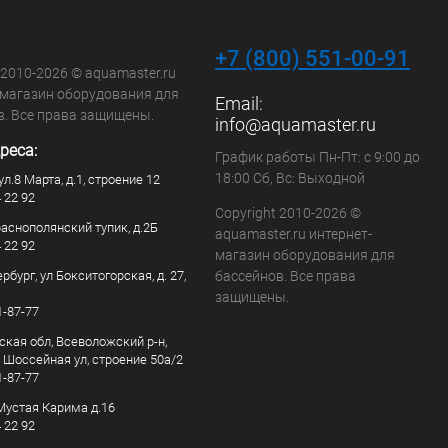
+7 (800) 551-00-91
 2010-2026 © aquamaster.ru
-магазин оборудования для
Email:
в. Все права защищены.
info@aquamaster.ru
реса:
График работы Пн-Пт: с 9:00 до
18:00 Сб, Вс: Выходной
ул.8 Марта, д.1, строение 12
4 22 92
Copyright 2010-2026 ©
раснополянский тупик, д.2Б
aquamaster.ru интернет-
4 22 92
магазин оборудования для
рбург, ул Бокситогорская, д. 27,
бассейнов. Все права
защищены.
1-87-77
ская обл, Всеволожский р-н,
, Шоссейная ул, строение 50а/2
1-87-77
. Мустая Карима д.16
4 22 92