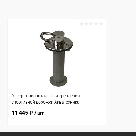
К сравнению
Под заказ
К сравнен
Анкер горизонтальный крепления
спортивной дорожки Акватехника
(универсал) (AT10.07)
11 445 ₽
/ шт