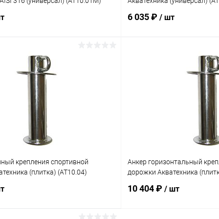
AISI 316 (универсал) (AT10.01M)
Акватехника (универсал) (AT
6 035 ₽
шт
/ шт
В корзину
В корз
ое
В избранное
ию
Под заказ
К сравнению
нный крепления спортивной
Анкер горизонтальный креп
техника (плитка) (AT10.04)
дорожки Акватехника (плитк
10 404 ₽
шт
/ шт