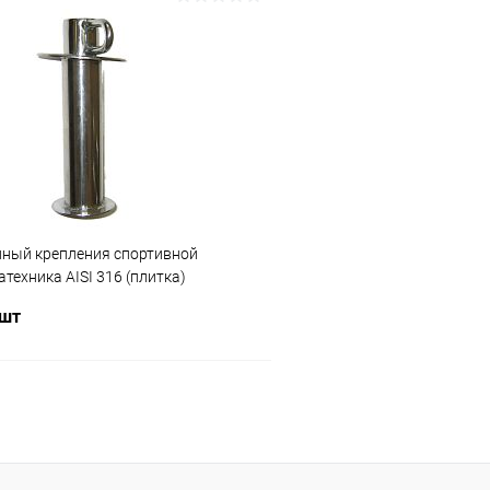
В корзину
В корз
ое
В избранное
ию
Под заказ
К сравнению
нный крепления спортивной
техника AISI 316 (плитка)
 шт
В корзину
ое