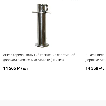
В корзину
В избранное
В избранн
К сравнению
Под заказ
К сравнен
Анкер горизонтальный крепления спортивной
Анкер накло
дорожки Акватехника AISI 316 (плитка)
дорожки Аква
(AT10.03M)
(AT10.04M)
14 566 ₽
14 358 ₽
/ шт
/
В корзину
В избранное
В избранн