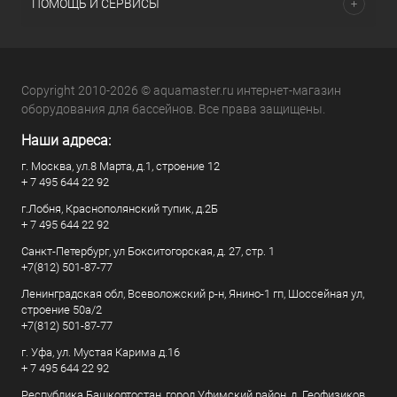
ПОМОЩЬ И СЕРВИСЫ
Copyright 2010-2026 © aquamaster.ru интернет-магазин
оборудования для бассейнов. Все права защищены.
Наши адреса:
г. Москва, ул.8 Марта, д.1, строение 12
+ 7 495 644 22 92
г.Лобня, Краснополянский тупик, д.2Б
+ 7 495 644 22 92
Санкт-Петербург, ул Бокситогорская, д. 27, стр. 1
+7(812) 501-87-77
Ленинградская обл, Всеволожский р-н, Янино-1 гп, Шоссейная ул,
строение 50а/2
+7(812) 501-87-77
г. Уфа, ул. Мустая Карима д.16
+ 7 495 644 22 92
Республика Башкортостан, город Уфимский район, д. Геофизиков,