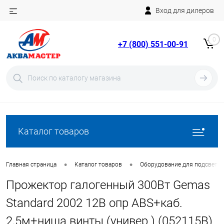
Вход для дилеров
Telegram
Rutube
0
+7 (800) 551-00-91
YouTube
Вход
Регистрация
Каталог товаров
•
•
Главная страница
Каталог товаров
Оборудование для подсветки
Прожектор галогенный 300Вт Gemas
Standard 2002 12В опр ABS+каб.
2,5м+ниша винты (универ.) (052115B)