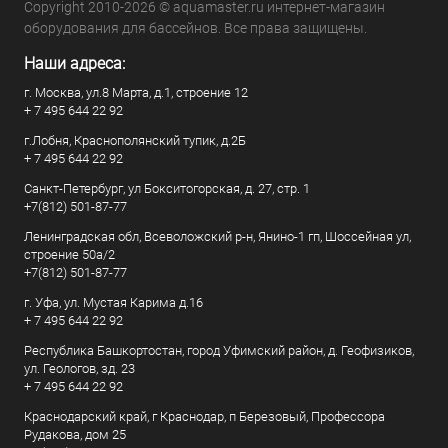
Copyright 2010-2026 © aquamaster.ru интернет-магазин
оборудования для бассейнов. Все права защищены.
Наши адреса:
г. Москва, ул.8 Марта, д.1, строение 12
+ 7 495 644 22 92
г.Лобня, Краснополянский тупик, д.2Б
+ 7 495 644 22 92
Санкт-Петербург, ул Бокситогорская, д. 27, стр. 1
+7(812) 501-87-77
Ленинградская обл, Всеволожский р-н, Янино-1 гп, Шоссейная ул,
строение 50а/2
+7(812) 501-87-77
г. Уфа, ул. Мустая Карима д.16
+ 7 495 644 22 92
Республика Башкортостан, город Уфимский район, д. Геофизиков,
ул. Геологов, зд. 23
+ 7 495 644 22 92
Краснодарский край, г Краснодар, п Березовый, Профессора
Рудакова, дом 25