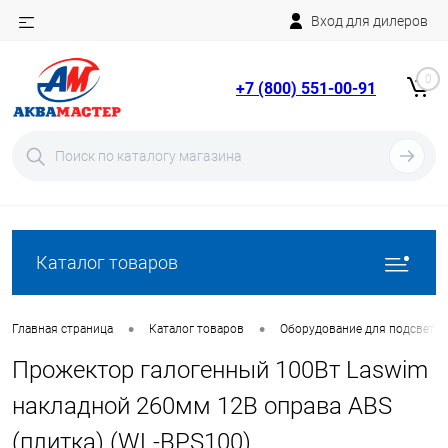
Вход для дилеров
Telegram
Rutube
0
+7 (800) 551-00-91
YouTube
Вход
Регистрация
Каталог товаров
•
•
Главная страница
Каталог товаров
Оборудование для подсветки
Прожектор галогенный 100Вт Laswim
накладной 260мм 12В оправа ABS
(плитка) (WL-BPS100)