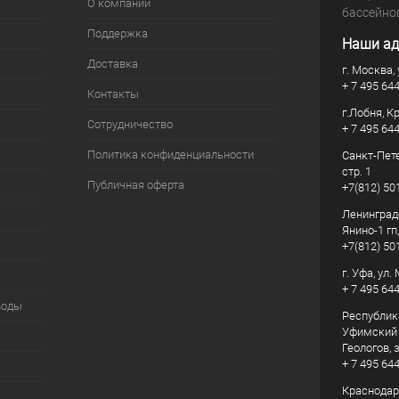
О компании
бассейно
Поддержка
Наши ад
Доставка
г. Москва, 
+ 7 495 64
Контакты
г.Лобня, К
Сотрудничество
+ 7 495 64
Политика конфиденциальности
Санкт-Пете
стр. 1
Публичная оферта
+7(812) 50
Ленинград
Янино-1 гп
+7(812) 50
г. Уфа, ул
+ 7 495 64
воды
Республик
Уфимский р
Геологов, з
+ 7 495 64
Краснодарс