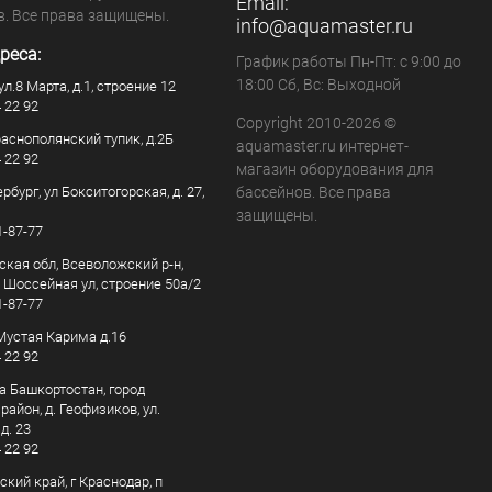
Email:
в. Все права защищены.
info@aquamaster.ru
реса:
График работы Пн-Пт: с 9:00 до
18:00 Сб, Вс: Выходной
ул.8 Марта, д.1, строение 12
4 22 92
Copyright 2010-2026 ©
раснополянский тупик, д.2Б
aquamaster.ru интернет-
4 22 92
магазин оборудования для
рбург, ул Бокситогорская, д. 27,
бассейнов. Все права
защищены.
1-87-77
ская обл, Всеволожский р-н,
, Шоссейная ул, строение 50а/2
1-87-77
. Мустая Карима д.16
4 22 92
а Башкортостан, город
айон, д. Геофизиков, ул.
д. 23
4 22 92
кий край, г Краснодар, п