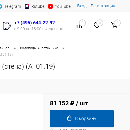
Вход
Регистрация
Telegram
Rutube
YouTube
+7 (495) 644-22-92
0
0
0
с 9:00 до 18:00 ежедневно
•
•
сейнов
Водопады Акватехника
AT01.19)
стена) (AT01.19)
81 152 ₽
/ шт
В корзину