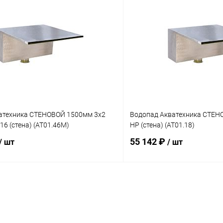
В корзину
В корз
ое
В избранное
ию
Под заказ
К сравнению
атехника СТЕНОВОЙ 1500мм 3х2
Водопад Акватехника СТЕНО
316 (стена) (AT01.46M)
НР (стена) (AT01.18)
55 142 ₽
/ шт
/ шт
В корзину
В корз
ое
В избранное