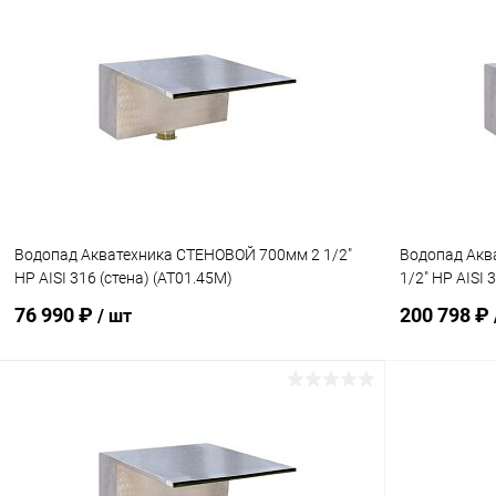
В корзину
В избранное
В избранн
К сравнению
Под заказ
К сравнен
Водопад Акватехника СТЕНОВОЙ 700мм 2 1/2"
Водопад Акв
НР AISI 316 (стена) (AT01.45M)
1/2" НР AISI 
76 990 ₽
200 798 ₽
/ шт
В корзину
В избранное
В избранн