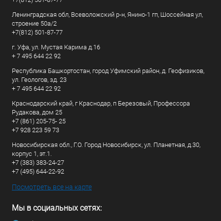
Ленинградская обл, Всеволожский р-н, Янино-1 гп, Шоссейная ул,
строение 50а/2
+7(812) 501-87-77
г. Уфа, ул. Мустая Карима д.16
+ 7 495 644 22 92
Республика Башкортостан, город Уфимский район, д. Геофизиков,
ул. Геологов, зд. 23
+ 7 495 644 22 92
Краснодарский край, г Краснодар, п Березовый, Профессора
Рудакова, дом 25
+7 (861) 205-75- 25
+7 928 223 59 73
Новосибирская обл., Г.О. Город Новосибирск, ул. Планетная, д.30,
корпус 1, эт.1.
+7 (383) 383-24-27
+7 (495) 644-22-92
Посмотреть все на карте
Мы в социальных сетях: