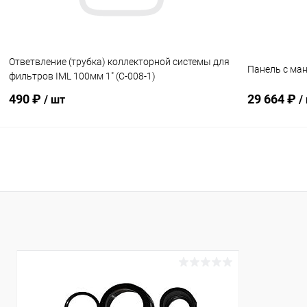
Ответвление (трубка) коллекторной системы для
Панель с ман
фильтров IML 100мм 1" (C-008-1)
490 ₽
29 664 ₽
/ шт
/
В корзину
В избранное
В избранн
К сравнению
В наличии
К сравнен