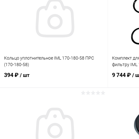
Кольцо уплотнительное IML 170-180-58 ПРС
Комплект дл
(170-180-58)
фильтру IML 
394 ₽
9 744 ₽
/ шт
/ 
В корзину
В избранное
В избранн
К сравнению
Под заказ
К сравнен