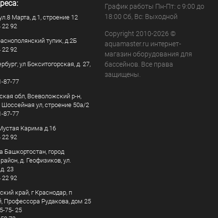
реса:
График работы Пн-Пт: с 9:00 до
18:00 Сб, Вс: Выходной
ул.8 Марта, д.1, строение 12
4 22 92
Copyright 2010-2026 ©
раснополянский тупик, д.2Б
aquamaster.ru интернет-
4 22 92
магазин оборудования для
рбург, ул Бокситогорская, д. 27,
бассейнов. Все права
защищены.
1-87-77
ская обл, Всеволожский р-н,
, Шоссейная ул, строение 50а/2
1-87-77
. Мустая Карима д.16
4 22 92
а Башкортостан, город
айон, д. Геофизиков, ул.
д. 23
4 22 92
кий край, г Краснодар, п
, Профессора Рудакова, дом 25
5-75- 25