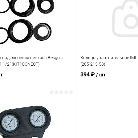
я подключения вентиля Besgo к
Кольцо уплотнительное IML
1 1/2" (KIT1CONECT)
(205-215-58)
394 ₽
шт
/ шт
В корзину
В корз
ое
В избранное
ию
В наличии
К сравнению