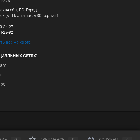
 59 73
кая обл., Г.О. Город
к, ул. Планетная, д.30, корпус 1,
83-24-27
44-22-92
ь все на карте
циальных сетях:
ram
be
ube
НИЕ
0
ИЗБРАННОЕ
0
КОРЗИНА
0