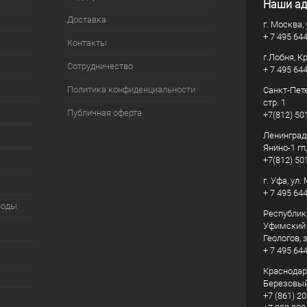
Наши ад
Доставка
г. Москва, 
+ 7 495 64
Контакты
г.Лобня, К
Сотрудничество
+ 7 495 64
Политика конфиденциальности
Санкт-Пете
стр. 1
Публичная оферта
+7(812) 50
Ленинград
Янино-1 гп
+7(812) 50
г. Уфа, ул
+ 7 495 64
воды
Республик
Уфимский р
Геологов, з
+ 7 495 64
Краснодарс
Березовый
+7 (861) 20