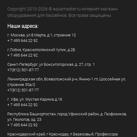
Copyright 2010-2026 © aquamaster.ru интернет-магазин
оборудования для бассейнов. Все права защищены.
Наши адреса:
г. Москва, ул.8 Марта, д.1, строение 12
+ 7 495 644 22 92
г.Лобня, Краснополянский тупик, д.2Б
+ 7 495 644 22 92
Санкт-Петербург, ул Бокситогорская, д. 27, стр. 1
+7(812) 501-87-77
Ленинградская обл, Всеволожский р-н, Янино-1 гп, Шоссейная ул,
строение 50а/2
+7(812) 501-87-77
г. Уфа, ул. Мустая Карима д.16
+ 7 495 644 22 92
Республика Башкортостан, город Уфимский район, д. Геофизиков,
ул. Геологов, зд. 23
+ 7 495 644 22 92
Краснодарский край, г Краснодар, п Березовый, Профессора