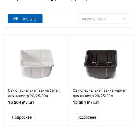
популярности
Фильтр
OSF-специальная ванна белая
OSF-специальная ванна черная
для канистр 20/25/30л
для канистр 20/25/30л
(249.010.0310)
(249.010.0300)
15 504 ₽
/ шт
15 504 ₽
/ шт
Подробнее
Подробнее