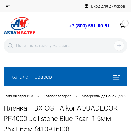
Вход для дилеров
Telegram
Rutube
0
+7 (800) 551-00-91
YouTube
Вход
Регистрация
Каталог товаров
•
•
Главная страница
Каталог товаров
Материалы для облицовки б
Пленка ПВХ CGT Alkor AQUADECOR
PF4000 Jellistone Blue Pearl 1,5мм
25х1,65м (41091600)