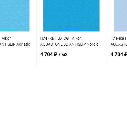
 Alkor
Пленка ПВХ CGT Alkor
Пленка П
TISLIP Adriatic
AQUASTONE 3D ANTISLIP Nordic
AQUASTO
,65м (41180002)
Blue 1,8мм 25х1,65м (41180038)
Blue 1,8
4 704 ₽
4 704 
/ м2
корзину
В корзину
В избранное
В изб
В наличии
К сравнению
В наличии
К сра