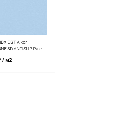
ВХ CGT Alkor
NE 3D ANTISLIP Pale
мм 25х1,65м (41180010)
₽
/ м2
В корзину
ранное
внению
В наличии