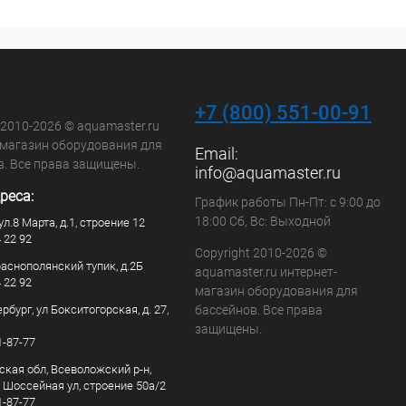
+7 (800) 551-00-91
 2010-2026 © aquamaster.ru
-магазин оборудования для
Email:
в. Все права защищены.
info@aquamaster.ru
реса:
График работы Пн-Пт: с 9:00 до
18:00 Сб, Вс: Выходной
ул.8 Марта, д.1, строение 12
4 22 92
Copyright 2010-2026 ©
раснополянский тупик, д.2Б
aquamaster.ru интернет-
4 22 92
магазин оборудования для
рбург, ул Бокситогорская, д. 27,
бассейнов. Все права
защищены.
1-87-77
ская обл, Всеволожский р-н,
, Шоссейная ул, строение 50а/2
1-87-77