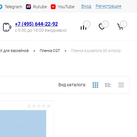
Вход
Регистрация
Telegram
Rutube
YouTube
+7 (495) 644-22-92
0
0
0
с 9:00 до 18:00 ежедневно
•
•
Х для бассейнов
Пленка CGT
Пленка Aquastone 3D Antislip
Вид каталога: