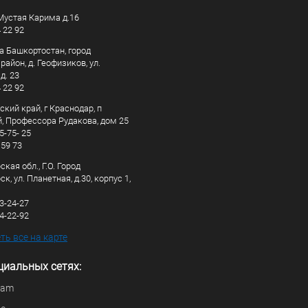
. Мустая Карима д.16
4 22 92
а Башкортостан, город
айон, д. Геофизиков, ул.
д. 23
4 22 92
кий край, г Краснодар, п
, Профессора Рудакова, дом 25
5-75- 25
 59 73
кая обл., Г.О. Город
к, ул. Планетная, д.30, корпус 1,
83-24-27
44-22-92
ь все на карте
циальных сетях:
ram