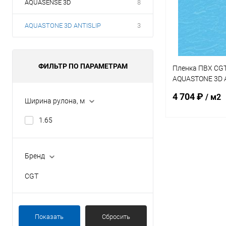
AQUASENSE 3D
8
AQUASTONE 3D ANTISLIP
3
ФИЛЬТР ПО ПАРАМЕТРАМ
Пленка ПВХ CGT
AQUASTONE 3D AN
Blue 1,8мм 25х1
4 704 ₽
/ м2
Ширина рулона, м
1.65
В 
Бренд
В избранное
CGT
К сравнению
Показать
Сбросить