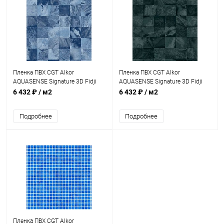
Пленка ПВХ CGT Alkor
Пленка ПВХ CGT Alkor
AQUASENSE Signature 3D Fidji
AQUASENSE Signature 3D Fidji
French Coast 1,8мм 25х1,65м
Green 1,8мм 25х1,65м
6 432 ₽
/ м2
6 432 ₽
/ м2
(41174100)
(41172700)
Подробнее
Подробнее
Пленка ПВХ CGT Alkor