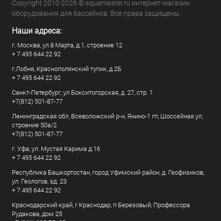
Copyright 2010-2026 © aquamaster.ru интернет-магазин
оборудования для бассейнов. Все права защищены.
Наши адреса:
г. Москва, ул.8 Марта, д.1, строение 12
+ 7 495 644 22 92
г.Лобня, Краснополянский тупик, д.2Б
+ 7 495 644 22 92
Санкт-Петербург, ул Бокситогорская, д. 27, стр. 1
+7(812) 501-87-77
Ленинградская обл, Всеволожский р-н, Янино-1 гп, Шоссейная ул,
строение 50а/2
+7(812) 501-87-77
г. Уфа, ул. Мустая Карима д.16
+ 7 495 644 22 92
Республика Башкортостан, город Уфимский район, д. Геофизиков,
ул. Геологов, зд. 23
+ 7 495 644 22 92
Краснодарский край, г Краснодар, п Березовый, Профессора
Рудакова, дом 25