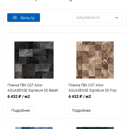
популярности
Фильтр
Пленка ПВХ CGT Alkor
Пленка ПВХ CGT Alkor
AQUASENSE Signature 3D Basalt
AQUASENSE Signature 3D Fidji
Brown 1,8мм 25х1,65м
Brown Sand 1,8мм 25х1,65м
6 432 ₽
/ м2
6 432 ₽
/ м2
(41173900)
(41174200)
Подробнее
Подробнее