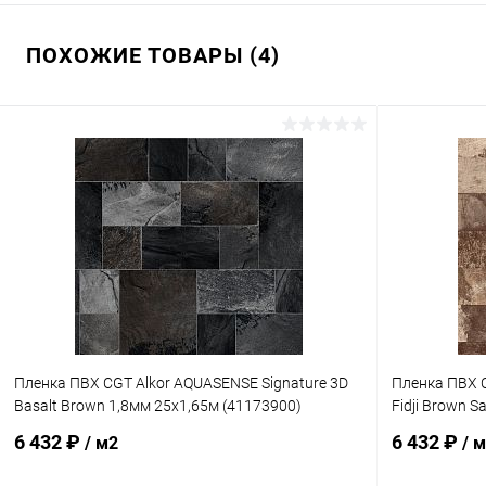
ПОХОЖИЕ ТОВАРЫ (4)
Пленка ПВХ CGT Alkor AQUASENSE Signature 3D
Пленка ПВХ C
Basalt Brown 1,8мм 25х1,65м (41173900)
Fidji Brown 
6 432 ₽
6 432 ₽
/ м2
/ 