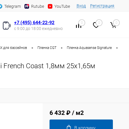
Вход
Регистрация
Telegram
Rutube
YouTube
+7 (495) 644-22-92
0
0
0
с 9:00 до 18:00 ежедневно
•
•
•
Х для бассейнов
Пленка CGT
Пленка Aquasense Signature
i French Coast 1,8мм 25х1,65м
6 432 ₽
/ м2
В корзину