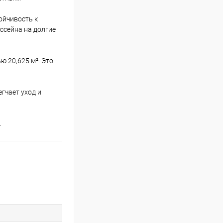
ойчивость к
ссейна на долгие
 20,625 м². Это
гчает уход и
.