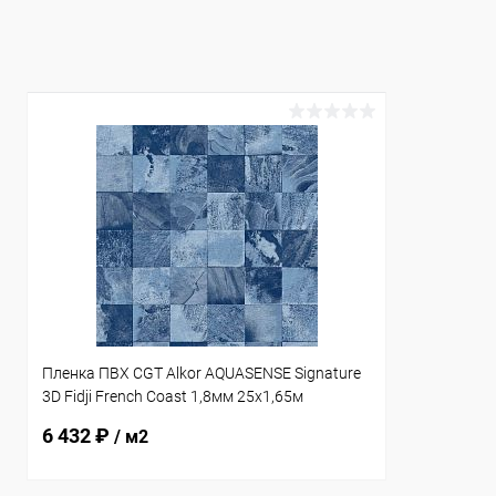
К сравнению
Под заказ
Пленка ПВХ CGT Alkor AQUASENSE Signature
3D Fidji French Coast 1,8мм 25х1,65м
(41174100)
6 432 ₽
/ м2