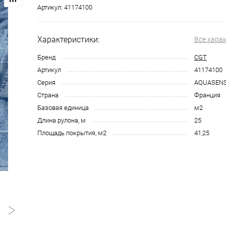
Артикул:
41174100
Характеристики:
Все хара
Бренд
CGT
Артикул
41174100
Серия
AQUASEN
Страна
Франция
Базовая единица
м2
Длина рулона, м
25
Площадь покрытия, м2
41,25