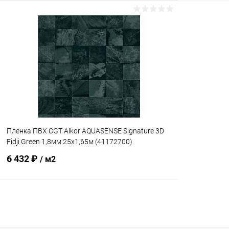
В корзину
В избранное
В избранн
К сравнению
В наличии
К сравнен
Пленка ПВХ CGT Alkor AQUASENSE Signature 3D
Fidji Green 1,8мм 25х1,65м (41172700)
6 432 ₽
/ м2
В корзину
В избранное