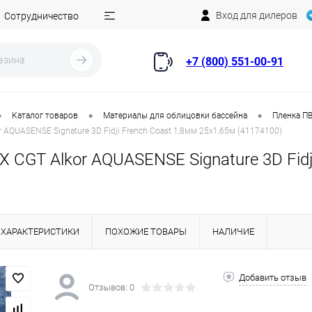
Вход для дилеров
Сотрудничество
+7 (800) 551-00-91
•
•
•
Каталог товаров
Материалы для облицовки бассейна
Пленка ПВ
 AQUASENSE Signature 3D Fidji French Coast 1,8мм 25х1,65м (41174100)
 CGT Alkor AQUASENSE Signature 3D Fidj
ХАРАКТЕРИСТИКИ
ПОХОЖИЕ ТОВАРЫ
НАЛИЧИЕ
Добавить отзыв
Отзывов: 0