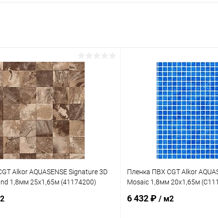
GT Alkor AQUASENSE Signature 3D
Пленка ПВХ CGT Alkor AQUAS
Sand 1,8мм 25х1,65м (41174200)
Mosaic 1,8мм 20х1,65м (C11
6 432 ₽
м2
/ м2