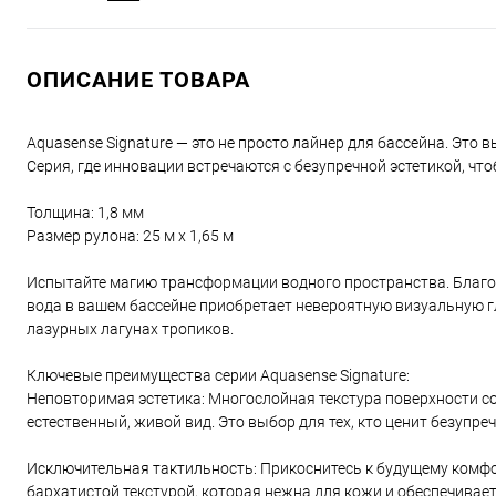
ОПИСАНИЕ ТОВАРА
Aquasense Signature — это не просто лайнер для бассейна. Это
Серия, где инновации встречаются с безупречной эстетикой, ч
Толщина: 1,8 мм
Размер рулона: 25 м x 1,65 м
Испытайте магию трансформации водного пространства. Благо
вода в вашем бассейне приобретает невероятную визуальную г
лазурных лагунах тропиков.
Ключевые преимущества серии Aquasense Signature:
Неповторимая эстетика: Многослойная текстура поверхности со
естественный, живой вид. Это выбор для тех, кто ценит безупре
Исключительная тактильность: Прикоснитесь к будущему комфо
бархатистой текстурой, которая нежна для кожи и обеспечива