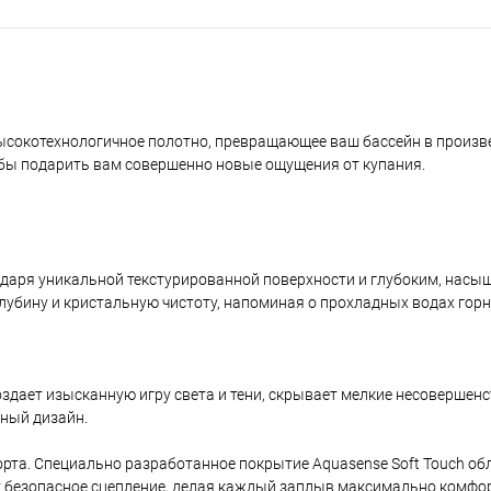
 высокотехнологичное полотно, превращающее ваш бассейн в произв
тобы подарить вам совершенно новые ощущения от купания.
даря уникальной текстурированной поверхности и глубоким, нас
лубину и кристальную чистоту, напоминая о прохладных водах горн
здает изысканную игру света и тени, скрывает мелкие несовершенс
чный дизайн.
рта. Специально разработанное покрытие Aquasense Soft Touch об
ет безопасное сцепление, делая каждый заплыв максимально комфо