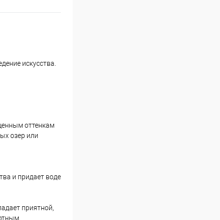
едение искусства.
ыщенным оттенкам
ых озер или
тва и придает воде
ладает приятной,
ртным.