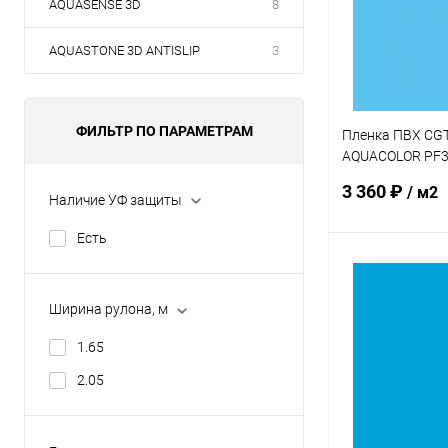
AQUASENSE 3D
8
AQUASTONE 3D ANTISLIP
3
ФИЛЬТР ПО ПАРАМЕТРАМ
Пленка ПВХ CGT
AQUACOLOR PF300
1,5мм 25х1,65м
3 360 ₽
/ м2
Наличие УФ защиты
Есть
В 
Ширина рулона, м
В избранное
1.65
К сравнению
2.05