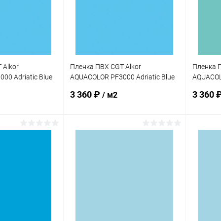
 Alkor
Пленка ПВХ CGT Alkor
Пленка П
0 Adriatic Blue
AQUACOLOR PF3000 Adriatic Blue
AQUACOL
 (4K000002)
1,5мм 25х2,05м (4K000004)
Green 1,
3 360 ₽
3 360 
/ м2
корзину
В корзину
В избранное
В изб
Под заказ
К сравнению
В наличии
К сра