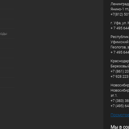
Ленинград
Янино-1 гп
+7(812) 50
г. Уфа, ул
+ 7 495 64
воды
Республик
Уфимский р
Геологов, з
+ 7 495 64
Краснодарс
Березовый
+7 (861) 20
+7 928 223
Новосибирс
Новосибирс
эт.1.
+7 (383) 3
+7 (495) 6
Посмотрет
Мы в со