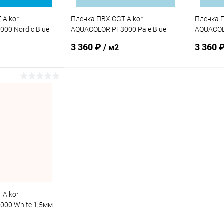
 Alkor
Пленка ПВХ CGT Alkor
Пленка П
00 Nordic Blue
AQUACOLOR PF3000 Pale Blue
AQUACOL
 (4K000036)
1,5мм 25х1,65м (4K000010)
1,5мм 25
3 360 ₽
3 360 
/ м2
корзину
В корзину
В избранное
В изб
В наличии
К сравнению
В наличии
К сра
 Alkor
00 White 1,5мм
0012)