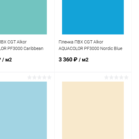
ВХ CGT Alkor
Пленка ПВХ CGT Alkor
OR PF3000 Caribbean
AQUACOLOR PF3000 Nordic Blue
5мм 25х1,65м (4K000006)
1,5мм 25х1,65м (4K000038)
₽
3 360 ₽
/ м2
/ м2
В корзину
В корзину
ранное
В избранное
внению
В наличии
К сравнению
В наличии