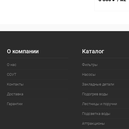
В 
В избранное
К сравнению
О компании
Каталог
О нас
Фильтры
СОУТ
Насосы
Контакты
Закладные детали
Доставка
Подогрев воды
Гарантии
Лестницы и поручни
Подсветка воды
Аттракционы