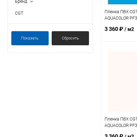
Бренд
Пленка ПВХ CGT
CGT
AQUACOLOR PF30
1,5мм 25х2,05м
3 360 ₽
/ м2
Показать
Сбросить
В 
В избранное
К сравнению
Пленка ПВХ CGT
AQUACOLOR PF30
25х2,05м (4K00
3 360 ₽
/ м2