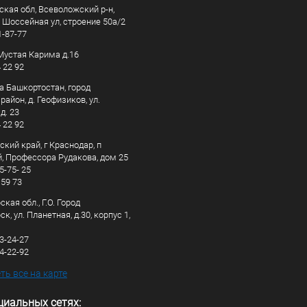
ская обл, Всеволожский р-н,
, Шоссейная ул, строение 50а/2
1-87-77
. Мустая Карима д.16
4 22 92
а Башкортостан, город
айон, д. Геофизиков, ул.
д. 23
4 22 92
кий край, г Краснодар, п
, Профессора Рудакова, дом 25
5-75- 25
 59 73
кая обл., Г.О. Город
к, ул. Планетная, д.30, корпус 1,
83-24-27
44-22-92
ь все на карте
циальных сетях: