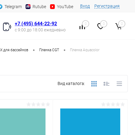
Вход
Регистрация
Telegram
Rutube
YouTube
+7 (495) 644-22-92
0
0
0
с 9:00 до 18:00 ежедневно
•
•
Х для бассейнов
Пленка CGT
Пленка Aquacolor
Вид каталога: