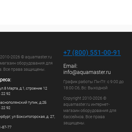
+7 (800) 551-00-91
 2010-2026 © aquamaster.ru
-магазин оборудования для
Email:
в. Все права защищены.
info@aquamaster.ru
реса:
График работы Пн-Пт: с 9:00 до
18:00 Сб, Вс: Выходной
ул.8 Марта, д.1, строение 12
4 22 92
Copyright 2010-2026 ©
раснополянский тупик, д.2Б
aquamaster.ru интернет-
4 22 92
магазин оборудования для
рбург, ул Бокситогорская, д. 27,
бассейнов. Все права
защищены.
1-87-77