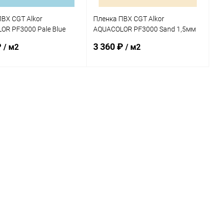
ВХ CGT Alkor
Пленка ПВХ CGT Alkor
OR PF3000 Pale Blue
AQUACOLOR PF3000 Sand 1,5мм
х2,05м (4K000014)
25х1,65м (4K000007)
₽
3 360 ₽
/ м2
/ м2
В корзину
В корзину
ранное
В избранное
внению
Под заказ
К сравнению
Под заказ