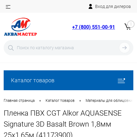
Вход для дилеров
Telegram
Rutube
0
+7 (800) 551-00-91
YouTube
Вход
Регистрация
Каталог товаров
•
•
Главная страница
Каталог товаров
Материалы для облицовки б
Пленка ПВХ CGT Alkor AQUASENSE
Signature 3D Basalt Brown 1,8мм
25х1,65м (41173900)