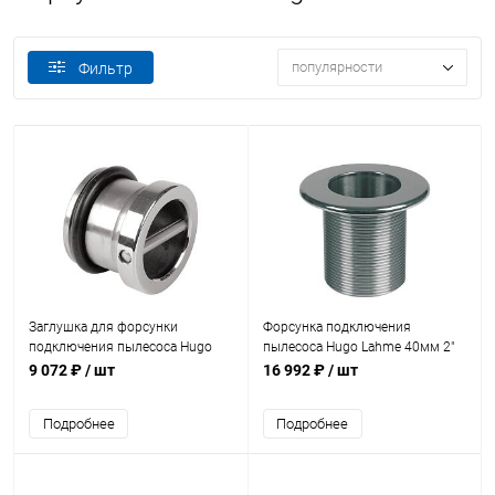
популярности
Фильтр
Заглушка для форсунки
Форсунка подключения
подключения пылесоса Hugo
пылесоса Hugo Lahme 40мм 2"
Lahme 40х5мм (3930020)
н/с (плитка) (3910020)
9 072 ₽
/ шт
16 992 ₽
/ шт
Подробнее
Подробнее