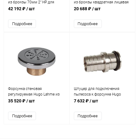
из бронзы 70мм 2" НР для
из бронзы квадратная лицевая
любой закладной (универсал)
103х103мм 40мм 2" НР (плитка)
42 192 ₽
/ шт
20 688 ₽
/ шт
(3134420)
(3140020)
Подробнее
Подробнее
Форсунка стеновая
Штуцер для подключения
регулируемая Hugo Lahme из
пылесоса к форсунке Hugo
бронзы 40мм 1 1/2" (плитка)
Lahme (3920000)
35 520 ₽
/ шт
7 632 ₽
/ шт
(3820020)
Подробнее
Подробнее