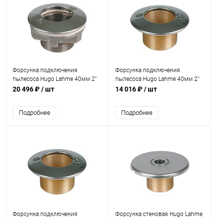
Форсунка подключения
Форсунка подключения
пылесоса Hugo Lahme 40мм 2"
пылесоса Hugo Lahme 40мм 2"
НР (универсал) (3945020)
панель А4 (плитка) (3915020)
20 496 ₽
/ шт
14 016 ₽
/ шт
Подробнее
Подробнее
Форсунка подключения
Форсунка стеновая Hugo Lahme