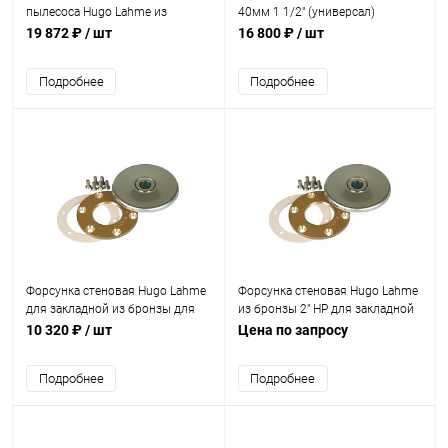
пылесоса Hugo Lahme из
40мм 1 1/2" (универсал)
бронзы 70мм 2" НР (плитка)
(морская вода) (3100421)
19 872 ₽
/ шт
16 800 ₽
/ шт
(3916020)
Подробнее
Подробнее
Форсунка стеновая Hugo Lahme
Форсунка стеновая Hugo Lahme
для закладной из бронзы для
из бронзы 2" НР для закладной
форсунок 2" (универсал)
арт. 3021050 (универсал)
10 320 ₽
/ шт
Цена по запросу
(3101020)
(3102020)
Подробнее
Подробнее