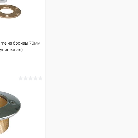
hme из бронзы 70мм
(универсал)
ину
В наличии