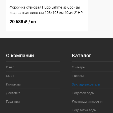
Форсунка стеновая Hugo Lahme из бронзы
квадратная лицевая 103х103мм 40мм 2" НР
(плитка) (3140020)
20 688 ₽
/ шт
О компании
Каталог
О нас
Фильтры
СОУТ
Насосы
Контакты
Закладные детали
Доставка
Подогрев воды
Гарантии
Лестницы и поручни
Подсветка воды