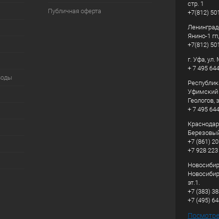
стр. 1
Публичная оферта
+7(812) 50
Ленинград
Янино-1 гп
+7(812) 50
г. Уфа, ул
+ 7 495 64
воды
Республик
Уфимский р
Геологов, з
+ 7 495 64
Краснодарс
Березовый
+7 (861) 20
+7 928 223
Новосибирс
Новосибирс
эт.1.
+7 (383) 3
+7 (495) 6
Посмотрет