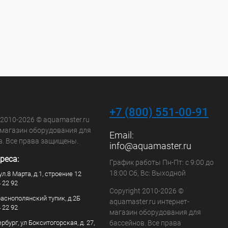
+7 (800) 551-00-91
 2010-2026 © aquamaster.ru
-магазин оборудования для
Email:
в. Все права защищены.
info@aquamaster.ru
реса:
График работы Пн-Пт: с 9:00 до
18:00 Сб, Вс: Выходной
ул.8 Марта, д.1, строение 12
4 22 92
Copyright 2010-2026 ©
раснополянский тупик, д.2Б
aquamaster.ru интернет-
4 22 92
магазин оборудования для
рбург, ул Бокситогорская, д. 27,
бассейнов. Все права