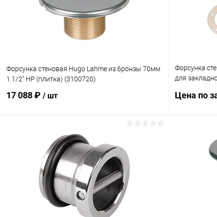
Форсунка сте
Форсунка стеновая Hugo Lahme из бронзы 70мм
для закладно
1 1/2" НР (плитка) (3100720)
(3102020)
17 088 ₽
Цена по з
/ шт
В корзину
В избранн
В избранное
К сравнен
К сравнению
Под заказ