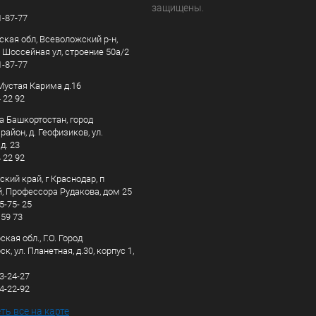
защищены.
1-87-77
ская обл, Всеволожский р-н,
, Шоссейная ул, строение 50а/2
1-87-77
. Мустая Карима д.16
4 22 92
а Башкортостан, город
айон, д. Геофизиков, ул.
д. 23
4 22 92
кий край, г Краснодар, п
, Профессора Рудакова, дом 25
5-75- 25
 59 73
кая обл., Г.О. Город
к, ул. Планетная, д.30, корпус 1,
83-24-27
44-22-92
ь все на карте