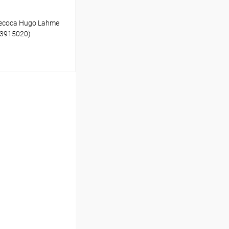
есоса Hugo Lahme
(3915020)
ину
В наличии