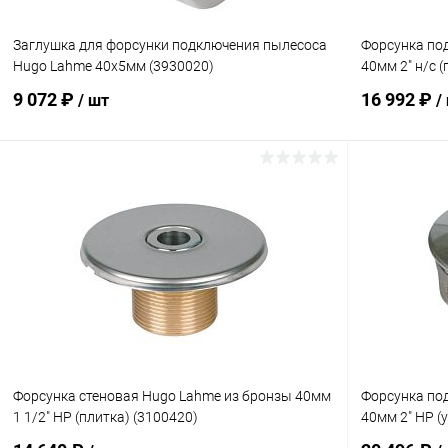
Заглушка для форсунки подключения пылесоса
Форсунка по
Hugo Lahme 40х5мм (3930020)
40мм 2" н/с 
9 072 ₽
16 992 ₽
/ шт
/
В корзину
В избранное
В избранн
К сравнению
В наличии
К сравнен
Форсунка стеновая Hugo Lahme из бронзы 40мм
Форсунка по
1 1/2" НР (плитка) (3100420)
40мм 2" НР (