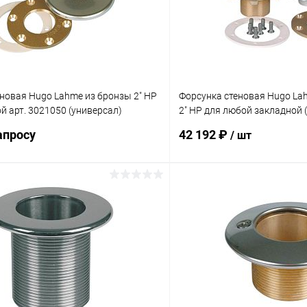
новая Hugo Lahme из бронзы 2" НР
Форсунка стеновая Hugo La
й арт. 3021050 (универсал)
2" НР для любой закладной 
(3134420)
апросу
42 192 ₽
/ шт
Запросить цену
В корз
ое
В избранное
ию
Под заказ
К сравнению