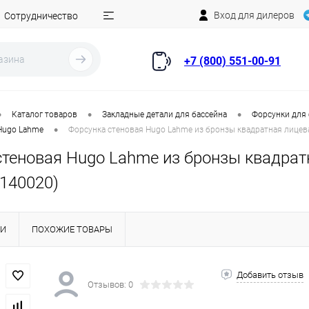
Вход для дилеров
Сотрудничество
+7 (800) 551-00-91
•
•
•
Каталог товаров
Закладные детали для бассейна
Форсунки для
•
Hugo Lahme
Форсунка стеновая Hugo Lahme из бронзы квадратная лицев
стеновая Hugo Lahme из бронзы квадра
3140020)
КИ
ПОХОЖИЕ ТОВАРЫ
Добавить отзыв
Отзывов: 0