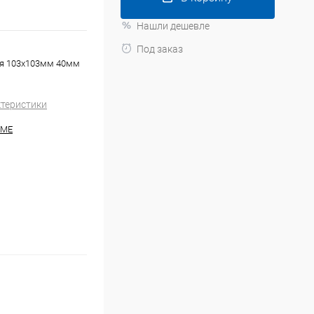
Нашли дешевле
Под заказ
ая 103х103мм 40мм
ктеристики
HME