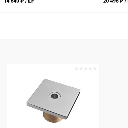
14 640 ₽
20 496 ₽
/ шт
/
В корзину
В избранное
В избранн
К сравнению
В наличии
К сравнен