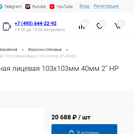
Вход
Регистрация
Telegram
Rutube
YouTube
+7 (495) 644-22-92
0
0
0
с 9:00 до 18:00 ежедневно
•
•
 бассейнов
Форсунки стеновые
ая 103х103мм 40мм 2" НР (плитка) (3140020)
тная лицевая 103х103мм 40мм 2" НР
20 688 ₽
/ шт
В корзину