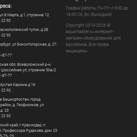
реса:
График работы Пн-Пт: с 9:00 до
18:00 Сб, Вс: Выходной
ул.8 Марта, д.1, строение 12
4 22 92
Copyright 2010-2026 ©
раснополянский тупик, д.2Б
aquamaster.ru интернет-
4 22 92
магазин оборудования для
рбург, ул Бокситогорская, д. 27,
бассейнов. Все права
защищены.
1-87-77
ская обл, Всеволожский р-н,
, Шоссейная ул, строение 50а/2
1-87-77
. Мустая Карима д.16
4 22 92
а Башкортостан, город
айон, д. Геофизиков, ул.
д. 23
4 22 92
кий край, г Краснодар, п
, Профессора Рудакова, дом 25
5-75- 25