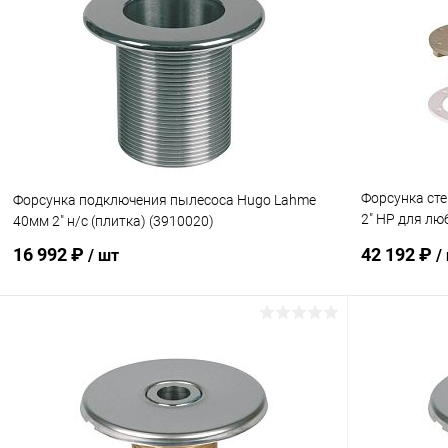
В избранное
В избранн
К сравнению
Под заказ
К сравнен
Форсунка ст
Форсунка подключения пылесоса Hugo Lahme
2" НР для лю
40мм 2" н/с (плитка) (3910020)
(3134420)
16 992 ₽
42 192 ₽
/ шт
/
В корзину
В избранное
В избранн
К сравнению
Под заказ
К сравнен