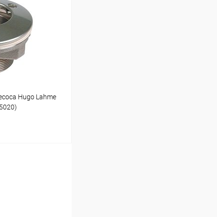
Под заказ
есоса Hugo Lahme
45020)
ину
В наличии