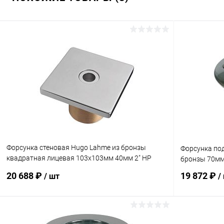
Форсунка стеновая Hugo Lahme из бронзы
Форсунка по
квадратная лицевая 103х103мм 40мм 2" НР
бронзы 70мм 
(плитка) (3140020)
20 688 ₽
19 872 ₽
/ шт
/
В корзину