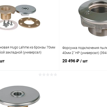
ое
В избранное
ию
В наличии
К сравнению
еновая Hugo Lahme из бронзы 70мм
Форсунка подключения пыл
бой закладной (универсал)
40мм 2" НР (универсал) (39
20 496 ₽
 шт
/ шт
В корзину
В корз
ое
В избранное
ию
В наличии
К сравнению