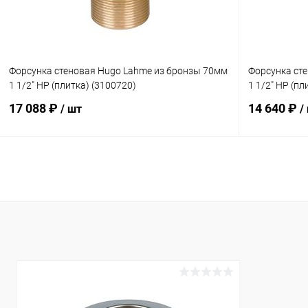
Форсунка стеновая Hugo Lahme из бронзы 70мм
Форсунка ст
1 1/2" НР (плитка) (3100720)
1 1/2" НР (пл
17 088 ₽
14 640 ₽
/ шт
/
В корзину
В избранное
В избранн
К сравнению
Под заказ
К сравнен