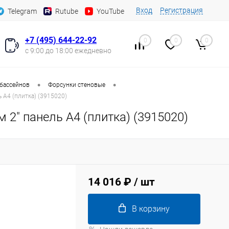
Вход
Регистрация
Telegram
Rutube
YouTube
+7 (495) 644-22-92
0
0
0
с 9:00 до 18:00 ежедневно
•
•
 бассейнов
Форсунки стеновые
 А4 (плитка) (3915020)
2" панель А4 (плитка) (3915020)
14 016 ₽
/ шт
В корзину