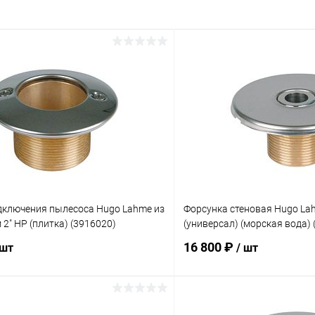
дключения пылесоса Hugo Lahme из
Форсунка стеновая Hugo Lah
2" НР (плитка) (3916020)
(универсал) (морская вода) 
16 800 ₽
 шт
/ шт
В корзину
В корз