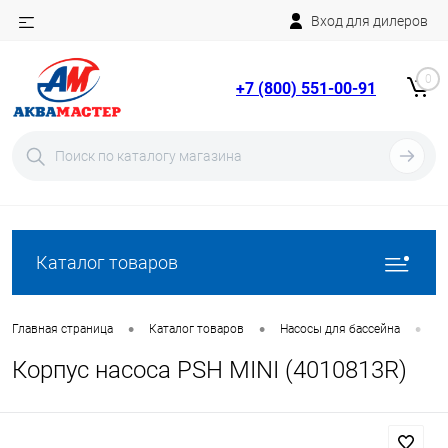
Вход для дилеров
Telegram
Rutube
0
+7 (800) 551-00-91
YouTube
Вход
Регистрация
Каталог товаров
•
•
•
Главная страница
Каталог товаров
Насосы для бассейна
З
Корпус насоса PSH MINI (4010813R)