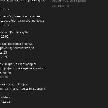
рбург, ул Бокситогорская, д. 27,
бассейнов. Все права
защищены.
1-87-77
ская обл, Всеволожский р-н,
, Шоссейная ул, строение 50а/2
1-87-77
. Мустая Карима д.16
4 22 92
а Башкортостан, город
айон, д. Геофизиков, ул.
д. 23
4 22 92
кий край, г Краснодар, п
, Профессора Рудакова, дом 25
5-75- 25
 59 73
кая обл., Г.О. Город
к, ул. Планетная, д.30, корпус 1,
83-24-27
44-22-92