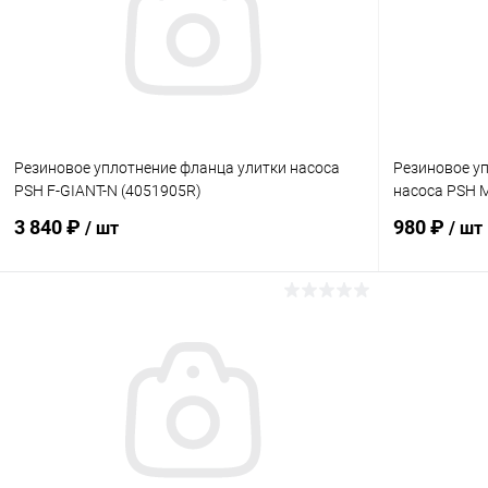
Резиновое уплотнение фланца улитки насоса
Резиновое у
PSH F-GIANT-N (4051905R)
насоса PSH 
3 840 ₽
980 ₽
/ шт
/ шт
В корзину
В избранное
В избранн
К сравнению
В наличии
К сравнен