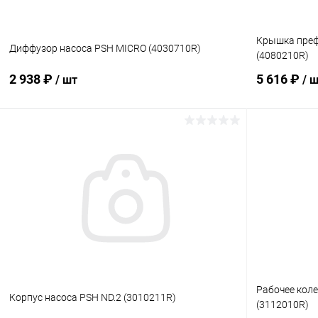
Крышка преф
Диффузор насоса PSH MICRO (4030710R)
(4080210R)
2 938 ₽
5 616 ₽
/ шт
/ 
В корзину
В избранное
В избранн
К сравнению
В наличии
К сравнен
Рабочее кол
Корпус насоса PSH ND.2 (3010211R)
(3112010R)