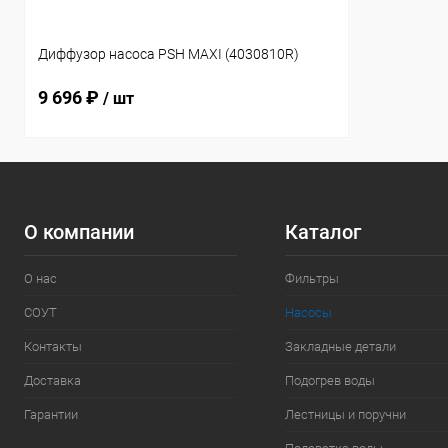
Диффузор насоса PSH MAXI (4030810R)
9 696 ₽
/ шт
О компании
Каталог
О нас
Фильтры
СОУТ
Насосы
Контакты
Закладные детали
Доставка
Подогрев воды
Гарантии
Лестницы и поручни