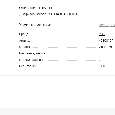
Описание товара:
Диффузор насоса PSH MAXI (4030810R)
Характеристики:
Все хара
Бренд
PSH
Артикул
4030810R
Страна
Испания
Базовая единица
шт
Ставки налогов
22
Вес (грамм)
1113