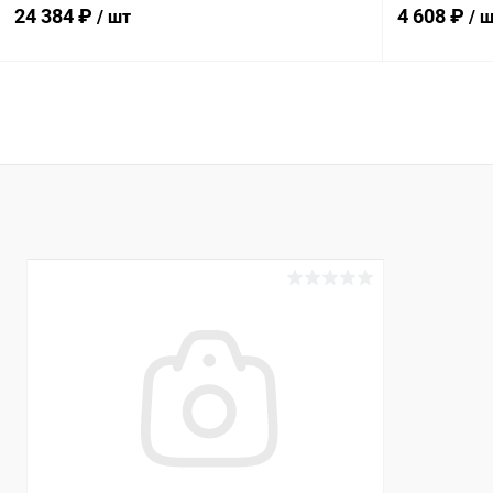
24 384 ₽
4 608 ₽
/ шт
/ 
В корзину
В избранное
В избранн
К сравнению
Под заказ
К сравнен