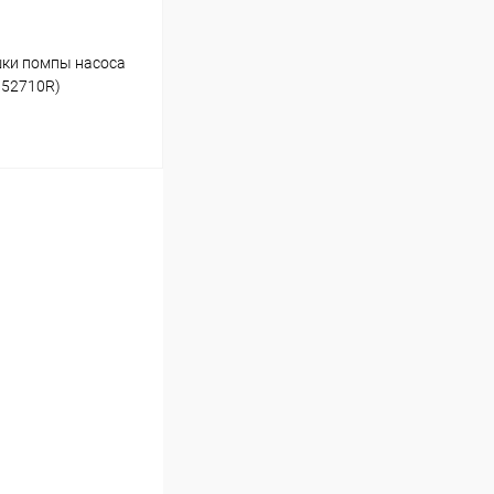
шки помпы насоса
052710R)
ину
Под заказ