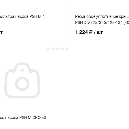
ильтра насоса PSH MINI
Резиновое уплотнение кры
PSH DN-325/326/123-134 (4
1 224 ₽
шт
/ шт
В корзину
В корз
ое
В избранное
ию
В наличии
К сравнению
есо насоса PSH MICRO-50