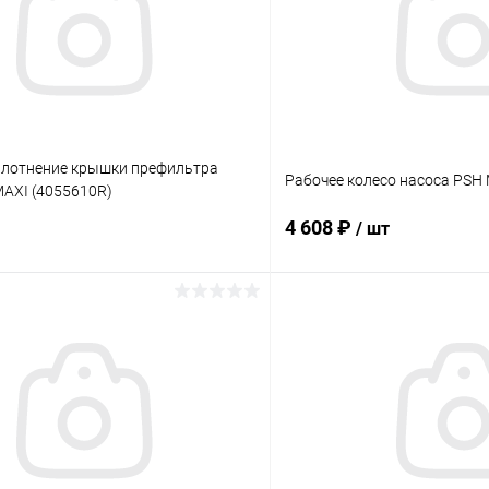
плотнение крышки префильтра
Рабочее колесо насоса PSH 
MAXI (4055610R)
4 608 ₽
/ шт
В корзину
В корз
ое
В избранное
ию
В наличии
К сравнению