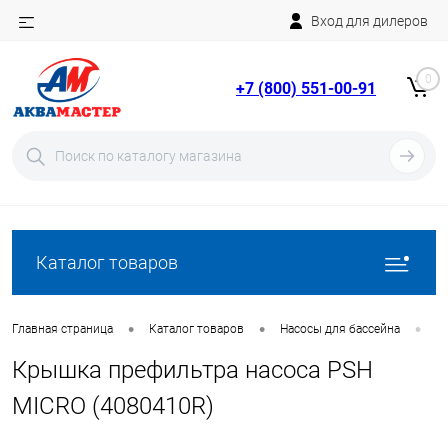
Вход для дилеров
Telegram
Rutube
0
+7 (800) 551-00-91
YouTube
Вход
Регистрация
Каталог товаров
•
•
•
Главная страница
Каталог товаров
Насосы для бассейна
З
Крышка префильтра насоса PSH
MICRO (4080410R)