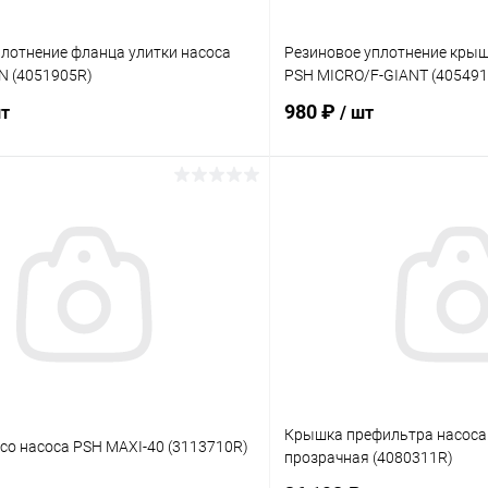
плотнение фланца улитки насоса
Резиновое уплотнение кры
N (4051905R)
PSH MICRO/F-GIANT (405491
980 ₽
шт
/ шт
В корзину
В корз
ое
В избранное
ию
В наличии
К сравнению
Крышка префильтра насоса
со насоса PSH MAXI-40 (3113710R)
прозрачная (4080311R)