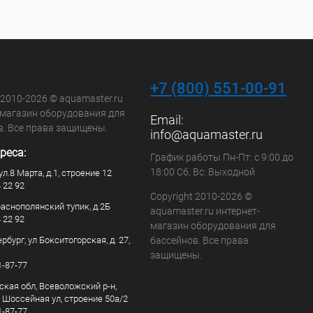
+7 (800) 551-00-91
 2010-2026 © aquamaster.ru
-магазин оборудования для
Email:
в. Все права защищены.
info@aquamaster.ru
реса:
График работы Пн-Пт: с 9:00 до
18:00 Сб, Вс: Выходной
ул.8 Марта, д.1, строение 12
4 22 92
Copyright 2010-2026 ©
раснополянский тупик, д.2Б
aquamaster.ru интернет-
4 22 92
магазин оборудования для
рбург, ул Бокситогорская, д. 27,
бассейнов. Все права
защищены.
1-87-77
ская обл, Всеволожский р-н,
, Шоссейная ул, строение 50а/2
1-87-77