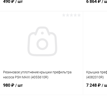
490 ₽
6 864 ₽
/ шт
/ 
В корзину
В избранное
В избранн
К сравнению
В наличии
К сравнен
Резиновое уплотнение крышки префильтра
Крышка преф
насоса PSH MAXI (4055610R)
(4082010R)
980 ₽
7 248 ₽
/ шт
/ 
В корзину