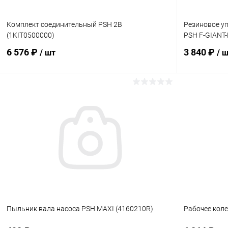
Комплект соединительный PSH 2B
Резиновое у
(1KIT0500000)
PSH F-GIANT-
6 576 ₽
3 840 ₽
/ шт
/ 
В корзину
В избранное
В избранн
К сравнению
Под заказ
К сравнен
Пыльник вала насоса PSH MAXI (4160210R)
Рабочее коле