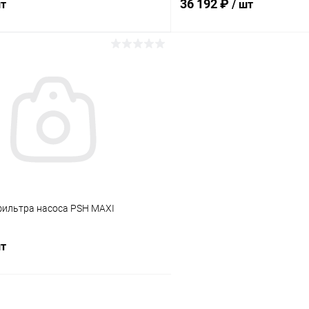
36 192 ₽
шт
/ шт
В корзину
В корз
ое
В избранное
ию
В наличии
К сравнению
ильтра насоса PSH MAXI
шт
В корзину