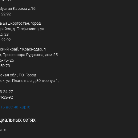
. Мустая Карима д.16
4 22 92
а Башкортостан, город
айон, д. Геофизиков, ул.
д. 23
4 22 92
кий край, г Краснодар, п
, Профессора Рудакова, дом 25
5-75- 25
 59 73
кая обл., Г.О. Город
к, ул. Планетная, д.30, корпус 1,
83-24-27
44-22-92
ь все на карте
циальных сетях:
ram