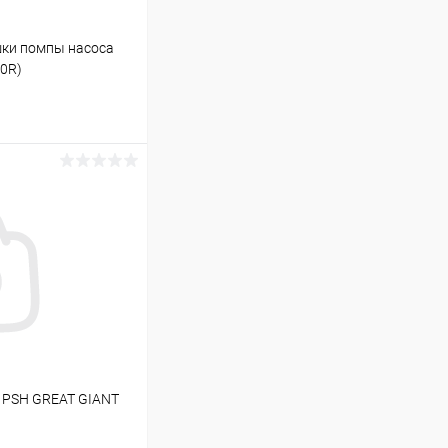
шки помпы насоса
0R)
ину
В наличии
 PSH GREAT GIANT