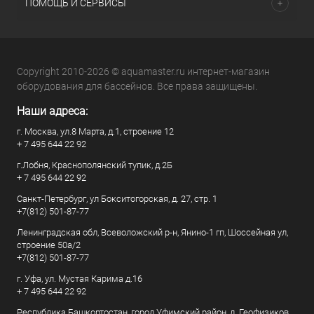
ПОМОЩЬ И СЕРВИСЫ
Copyright 2010-2026 © aquamaster.ru интернет-магазин
оборудования для бассейнов. Все права защищены.
Наши адреса:
г. Москва, ул.8 Марта, д.1, строение 12
+ 7 495 644 22 92
г.Лобня, Краснополянский тупик, д.2Б
+ 7 495 644 22 92
Санкт-Петербург, ул Бокситогорская, д. 27, стр. 1
+7(812) 501-87-77
Ленинградская обл, Всеволожский р-н, Янино-1 гп, Шоссейная ул,
строение 50а/2
+7(812) 501-87-77
г. Уфа, ул. Мустая Карима д.16
+ 7 495 644 22 92
Республика Башкортостан, город Уфимский район, д. Геофизиков,