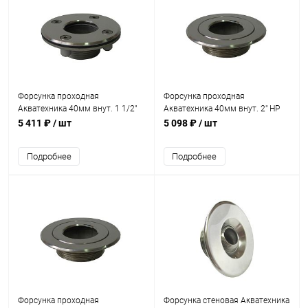
Форсунка проходная
Форсунка проходная
Акватехника 40мм внут. 1 1/2"
Акватехника 40мм внут. 2" НР
НР AISI 316 (универсал)
(плитка) (AT03.22)
5 411 ₽
/ шт
5 098 ₽
/ шт
(AT03.20M)
Подробнее
Подробнее
Форсунка проходная
Форсунка стеновая Акватехника