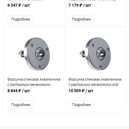
(универсал) (AT03.13)
AISI 316 (AT03.30M)
6 347 ₽
/ шт
7 179 ₽
/ шт
Подробнее
Подробнее
Форсунка стеновая Акватехника
Форсунка стеновая Акватехника
с распорным механизмом
с распорным механизмом AISI
(плитка) (AT03.39)
316 (плитка) (AT03.39M)
8 844 ₽
/ шт
10 509 ₽
/ шт
Подробнее
Подробнее