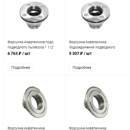
Форсунка Акватехника подс.
Форсунка Акватехника
подводного пылесоса 1 1/2"
подсоединения подводного
ВР/1 1/2" НР AISI 316
пылесоса 1 1/2" ВР/1 1/2" НР
6 763 ₽
/ шт
5 307 ₽
/ шт
(универсал) (AT08.01M)
(универсал) (AT08.01)
Подробнее
Подробнее
Форсунка Акватехника
Форсунка Акватехника