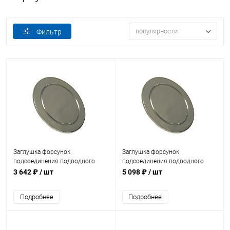
популярности
Фильтр
Заглушка форсунок
Заглушка форсунок
подсоединения подводного
подсоединения подводного
пылесоса Акватехника 1 1/2" НР
пылесоса Акватехника 1 1/2" НР
3 642 ₽
/ шт
5 098 ₽
/ шт
(AT08.12)
AISI 316 (AT08.12M)
Подробнее
Подробнее