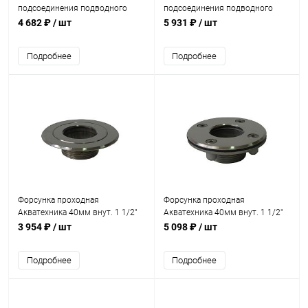
подсоединения подводного
подсоединения подводного
пылесоса 1 1/2" ВР/2" НР
пылесоса 1 1/2" ВР/2" НР AISI
4 682 ₽
/ шт
5 931 ₽
/ шт
(плитка) (AT08.04)
316 (плитка) (AT08.04M)
Подробнее
Подробнее
Форсунка проходная
Форсунка проходная
Акватехника 40мм внут. 1 1/2"
Акватехника 40мм внут. 1 1/2"
НР (плитка) (AT03.21)
НР (универсал) (AT03.20)
3 954 ₽
/ шт
5 098 ₽
/ шт
Подробнее
Подробнее