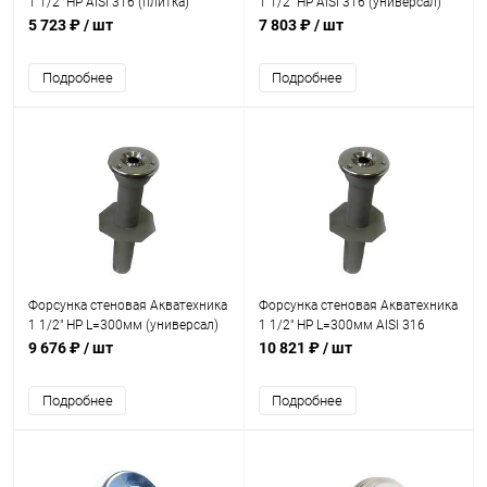
1 1/2" НР AISI 316 (плитка)
1 1/2" НР AISI 316 (универсал)
(AT03.36M)
(AT03.35M)
5 723 ₽
/ шт
7 803 ₽
/ шт
Подробнее
Подробнее
Форсунка стеновая Акватехника
Форсунка стеновая Акватехника
1 1/2" НР L=300мм (универсал)
1 1/2" НР L=300мм AISI 316
(AT03.12)
(универсал) (AT03.12M)
9 676 ₽
/ шт
10 821 ₽
/ шт
Подробнее
Подробнее