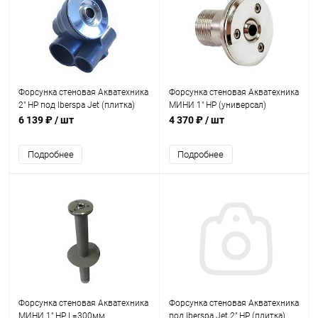
Форсунка стеновая Акватехника
Форсунка стеновая Акватехника
2" НР под Iberspa Jet (плитка)
МИНИ 1" НР (универсал)
(AT03.30)
(AT03.03)
6 139 ₽
/ шт
4 370 ₽
/ шт
Подробнее
Подробнее
Форсунка стеновая Акватехника
Форсунка стеновая Акватехника
МИНИ 1" НР L=300мм
под Iberspa Jet 2" НР (плитка)