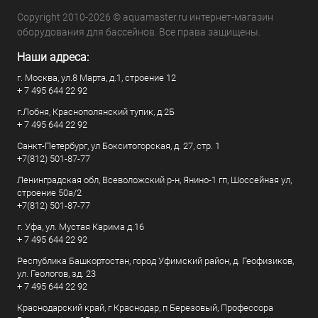
Copyright 2010-2026 © aquamaster.ru интернет-магазин
оборудования для бассейнов. Все права защищены.
Наши адреса:
г. Москва, ул.8 Марта, д.1, строение 12
+ 7 495 644 22 92
г.Лобня, Краснополянский тупик, д.2Б
+ 7 495 644 22 92
Санкт-Петербург, ул Бокситогорская, д. 27, стр. 1
+7(812) 501-87-77
Ленинградская обл, Всеволожский р-н, Янино-1 гп, Шоссейная ул,
строение 50а/2
+7(812) 501-87-77
г. Уфа, ул. Мустая Карима д.16
+ 7 495 644 22 92
Республика Башкортостан, город Уфимский район, д. Геофизиков,
ул. Геологов, зд. 23
+ 7 495 644 22 92
Краснодарский край, г Краснодар, п Березовый, Профессора