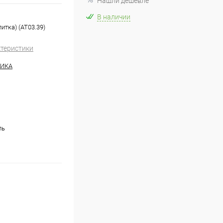
Нашли дешевле
В наличии
тка) (AT03.39)
ктеристики
НИКА
ль