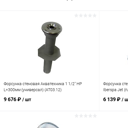
Форсунка стеновая Акватехника 1 1/2" НР
Форсунка сте
L=300мм (универсал) (AT03.12)
Iberspa Jet (
9 676 ₽
6 139 ₽
/ шт
/ 
В корзину