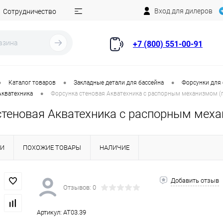
Вход для дилеров
Сотрудничество
+7 (800) 551-00-91
•
•
•
Каталог товаров
Закладные детали для бассейна
Форсунки для
•
Акватехника
Форсунка стеновая Акватехника с распорным механизмом (п
стеновая Акватехника с распорным механ
КИ
ПОХОЖИЕ ТОВАРЫ
НАЛИЧИЕ
Добавить отзыв
Отзывов: 0
Артикул:
AT03.39