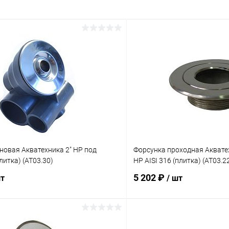
новая Акватехника 2" НР под
Форсунка проходная Акватех
плитка) (AT03.30)
НР AISI 316 (плитка) (AT03.2
5 202 ₽
шт
/ шт
В корзину
В корз