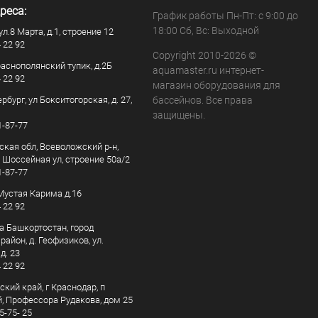
реса:
График работы Пн-Пт: с 9:00 до
18:00 Сб, Вс: Выходной
ул.8 Марта, д.1, строение 12
4 22 92
Copyright 2010-2026 ©
раснополянский тупик, д.2Б
aquamaster.ru интернет-
4 22 92
магазин оборудования для
рбург, ул Бокситогорская, д. 27,
бассейнов. Все права
защищены.
1-87-77
ская обл, Всеволожский р-н,
, Шоссейная ул, строение 50а/2
1-87-77
. Мустая Карима д.16
4 22 92
а Башкортостан, город
айон, д. Геофизиков, ул.
д. 23
4 22 92
кий край, г Краснодар, п
, Профессора Рудакова, дом 25
5-75- 25