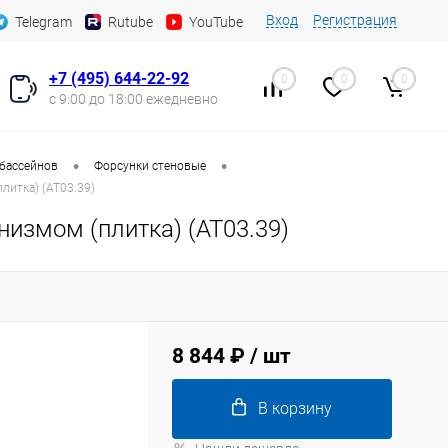
Вход
Регистрация
Telegram
Rutube
YouTube
+7 (495) 644-22-92
0
0
0
с 9:00 до 18:00 ежедневно
•
•
 бассейнов
Форсунки стеновые
литка) (AT03.39)
измом (плитка) (AT03.39)
8 844 ₽
/ шт
В корзину