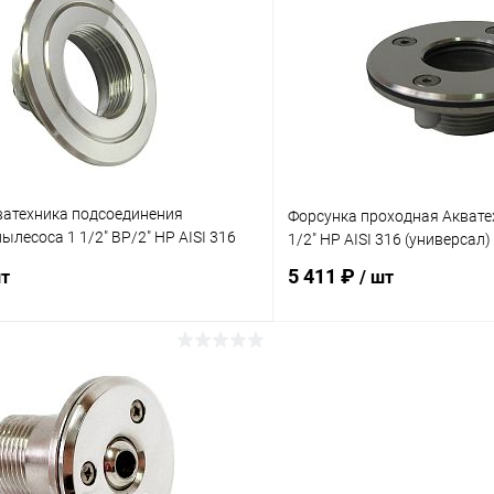
ое
В избранное
ию
Под заказ
К сравнению
ватехника подсоединения
Форсунка проходная Акватех
ылесоса 1 1/2" ВР/2" НР AISI 316
1/2" НР AISI 316 (универсал)
08.04M)
5 411 ₽
шт
/ шт
В корзину
В корз
ое
В избранное
ию
Под заказ
К сравнению