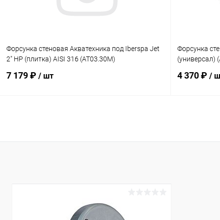
Форсунка стеновая Акватехника под Iberspa Jet
Форсунка ст
2" НР (плитка) AISI 316 (AT03.30M)
(универсал) 
7 179 ₽
4 370 ₽
/ шт
/ 
В корзину
В избранное
В избранн
К сравнению
Под заказ
К сравнен