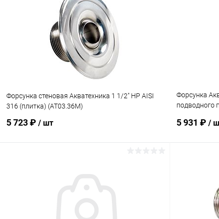
В избранное
В избранн
К сравнению
Под заказ
К сравнен
Форсунка Ак
Форсунка стеновая Акватехника 1 1/2" НР AISI
подводного п
316 (плитка) (AT03.36M)
(плитка) (AT
5 723 ₽
5 931 ₽
/ шт
/ 
В корзину
В избранное
В избранн
К сравнению
Под заказ
К сравнен