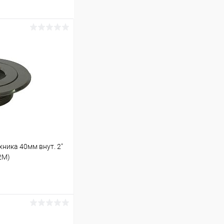
ника 40мм внут. 2"
2M)
ину