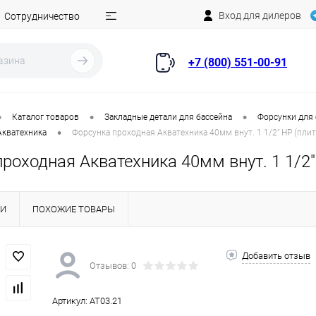
Вход для дилеров
Сотрудничество
+7 (800) 551-00-91
•
•
•
Каталог товаров
Закладные детали для бассейна
Форсунки для
•
Акватехника
Форсунка проходная Акватехника 40мм внут. 1 1/2" НР (плит
роходная Акватехника 40мм внут. 1 1/2" 
КИ
ПОХОЖИЕ ТОВАРЫ
Добавить отзыв
Отзывов: 0
Артикул:
AT03.21