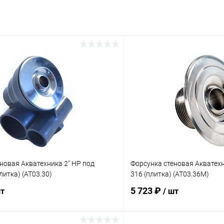
новая Акватехника 2" НР под
Форсунка стеновая Акватехни
плитка) (AT03.30)
316 (плитка) (AT03.36M)
5 723 ₽
шт
/ шт