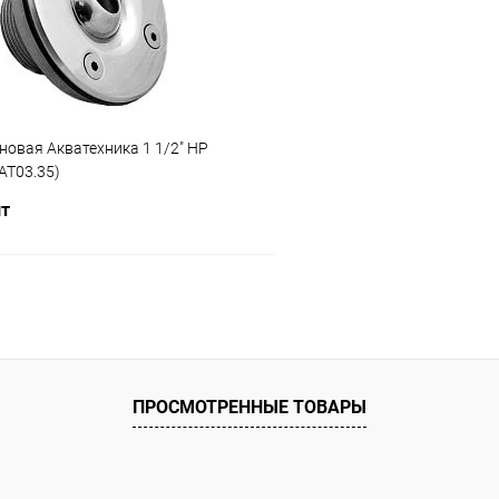
ию
В наличии
К сравнению
новая Акватехника 1 1/2" НР
(AT03.35)
шт
В корзину
ое
ию
В наличии
ПРОСМОТРЕННЫЕ ТОВАРЫ