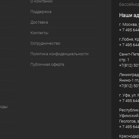
О компании
бассейно
Поддержка
Наши ад
Доставка
г. Москва, 
+ 7 495 64
Контакты
г.Лобня, К
Сотрудничество
+ 7 495 64
Политика конфиденциальности
Санкт-Пете
стр. 1
Публичная оферта
+7(812) 50
Ленинград
Янино-1 гп
+7(812) 50
г. Уфа, ул
+ 7 495 64
воды
Республик
Уфимский р
Геологов, з
+ 7 495 64
Краснодарс