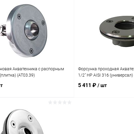
В корзину
В корз
ое
В избранное
ию
Под заказ
К сравнению
еновая Акватехника с распорным
Форсунка проходная Акватех
плитка) (AT03.39)
1/2" НР AISI 316 (универсал)
5 411 ₽
шт
/ шт
В корзину
В корз
ое
В избранное