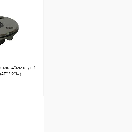
ину
Под заказ
ника 40мм внут. 1
 (AT03.20M)
ину