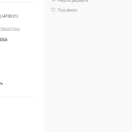
Нашли дешевле
Под заказ
 (AT03.21)
ктеристики
НИКА
ль