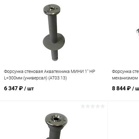
В корзину
В избранное
В избранн
К сравнению
Под заказ
К сравнен
Форсунка стеновая Акватехника МИНИ 1" НР
Форсунка ст
L=300мм (универсал) (AT03.13)
механизмом (
6 347 ₽
8 844 ₽
/ шт
/ 
В корзину
В избранное
В избранн