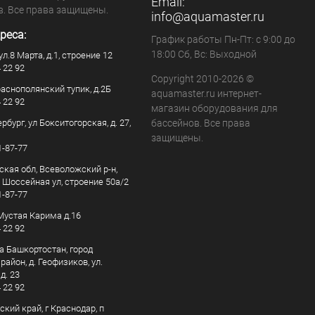
Email:
в. Все права защищены.
info@aquamaster.ru
реса:
График работы Пн-Пт: с 9:00 до
18:00 Сб, Вс: Выходной
ул.8 Марта, д.1, строение 12
4 22 92
Copyright 2010-2026 ©
раснополянский тупик, д.2Б
aquamaster.ru интернет-
4 22 92
магазин оборудования для
рбург, ул Бокситогорская, д. 27,
бассейнов. Все права
защищены.
1-87-77
ская обл, Всеволожский р-н,
, Шоссейная ул, строение 50а/2
1-87-77
. Мустая Карима д.16
4 22 92
а Башкортостан, город
айон, д. Геофизиков, ул.
д. 23
4 22 92
кий край, г Краснодар, п