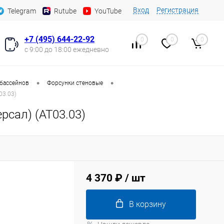
Вход
Регистрация
Telegram
Rutube
YouTube
+7 (495) 644-22-92
0
0
0
с 9:00 до 18:00 ежедневно
•
•
 бассейнов
Форсунки стеновые
03.03)
рсал) (AT03.03)
4 370 ₽
/ шт
В корзину