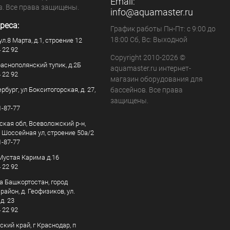
Email:
в. Все права защищены.
info@aquamaster.ru
реса:
График работы Пн-Пт: с 9:00 до
18:00 Сб, Вс: Выходной
ул.8 Марта, д.1, строение 12
4 22 92
Copyright 2010-2026 ©
раснополянский тупик, д.2Б
aquamaster.ru интернет-
4 22 92
магазин оборудования для
рбург, ул Бокситогорская, д. 27,
бассейнов. Все права
защищены.
1-87-77
ская обл, Всеволожский р-н,
, Шоссейная ул, строение 50а/2
1-87-77
. Мустая Карима д.16
4 22 92
а Башкортостан, город
айон, д. Геофизиков, ул.
д. 23
4 22 92
кий край, г Краснодар, п