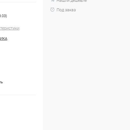
Нашли дешевле
Под заказ
.03)
ктеристики
НИКА
ль