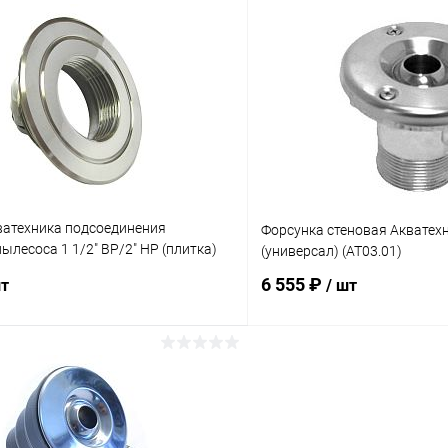
В корзину
В корз
ое
В избранное
ию
Под заказ
К сравнению
ватехника подсоединения
Форсунка стеновая Акватехн
ылесоса 1 1/2" ВР/2" НР (плитка)
(универсал) (AT03.01)
6 555 ₽
шт
/ шт
В корзину
В корз
ое
В избранное