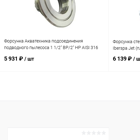
К сравнению
Под заказ
К сравнен
Форсунка Акватехника подсоединения
Форсунка сте
подводного пылесоса 1 1/2" ВР/2" НР AISI 316
Iberspa Jet (
(плитка) (AT08.04M)
5 931 ₽
6 139 ₽
/ шт
/ 
В корзину
В избранное
В избранн
К сравнению
Под заказ
К сравнен