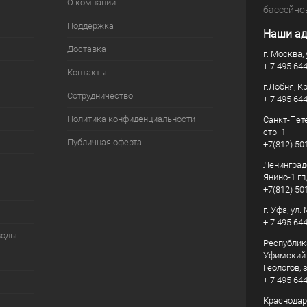
О компании
бассейно
Поддержка
Наши ад
Доставка
г. Москва, 
+ 7 495 64
Контакты
г.Лобня, К
Сотрудничество
+ 7 495 64
Политика конфиденциальности
Санкт-Пете
стр. 1
Публичная оферта
+7(812) 50
Ленинград
Янино-1 гп
+7(812) 50
г. Уфа, ул
+ 7 495 64
воды
Республик
Уфимский р
Геологов, з
+ 7 495 64
Краснодарс