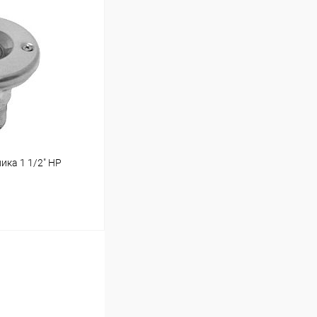
ину
Под заказ
ика 1 1/2" НР
ину