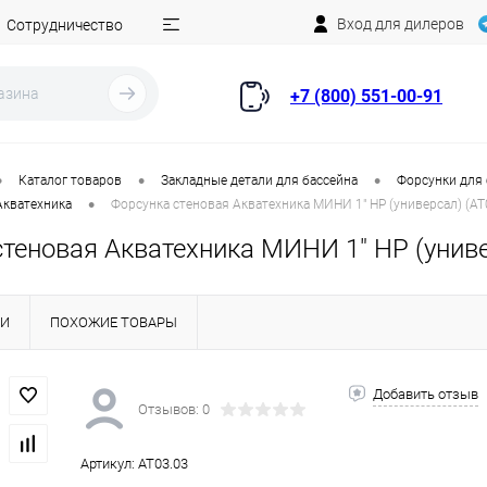
Вход для дилеров
Сотрудничество
+7 (800) 551-00-91
•
•
•
Каталог товаров
Закладные детали для бассейна
Форсунки для
•
Акватехника
Форсунка стеновая Акватехника МИНИ 1" НР (универсал) (AT
теновая Акватехника МИНИ 1" НР (униве
КИ
ПОХОЖИЕ ТОВАРЫ
Добавить отзыв
Отзывов: 0
Артикул:
AT03.03