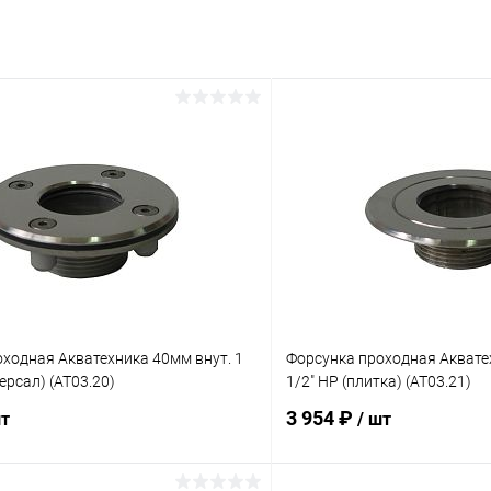
ходная Акватехника 40мм внут. 1
Форсунка проходная Акватех
ерсал) (AT03.20)
1/2" НР (плитка) (AT03.21)
3 954 ₽
шт
/ шт