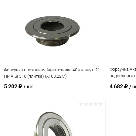
В корзину
В избранное
В избранн
К сравнению
Под заказ
К сравнен
Форсунка Ак
Форсунка проходная Акватехника 40мм внут. 2"
подводного п
НР AISI 316 (плитка) (AT03.22M)
(AT08.04)
5 202 ₽
4 682 ₽
/ шт
/ 
В корзину
В избранное
В избранн