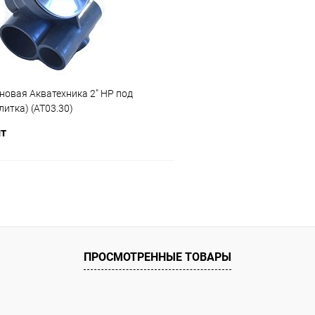
ию
В наличии
К сравнению
новая Акватехника 2" НР под
плитка) (AT03.30)
шт
В корзину
ое
ию
Под заказ
ПРОСМОТРЕННЫЕ ТОВАРЫ