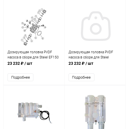
Дозирующая головка PVDF
Дозирующая головка PVDF
насоса в сборе для Steiel EF150
насоса в сборе для Steiel
2л/ч (97002100/PGV)
EF150/158/162/163/300
23 232 ₽
/ шт
23 232 ₽
/ шт
(97002101/PGV)
Подробнее
Подробнее