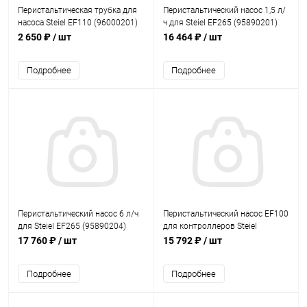
Перистальтическая трубка для
Перистальтический насос 1,5 л/
насоса Steiel EF110 (96000201)
ч для Steiel EF265 (95890201)
2 650 ₽
/ шт
16 464 ₽
/ шт
Подробнее
Подробнее
Перистальтический насос 6 л/ч
Перистальтический насос EF100
для Steiel EF265 (95890204)
для контроллеров Steiel
MC014/4 и MC014/5 (80509912)
17 760 ₽
/ шт
15 792 ₽
/ шт
Подробнее
Подробнее