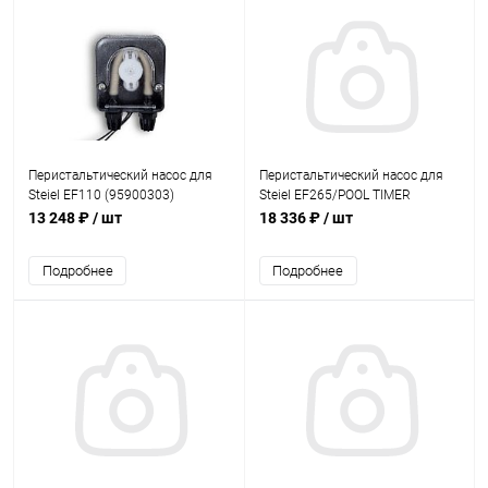
Перистальтический насос для
Перистальтический насос для
Steiel EF110 (95900303)
Steiel EF265/POOL TIMER
(95890203)
13 248 ₽
/ шт
18 336 ₽
/ шт
Подробнее
Подробнее