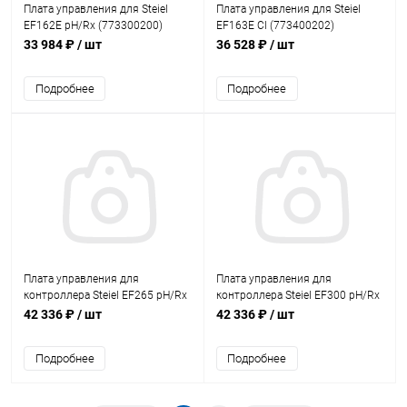
Плата управления для Steiel
Плата управления для Steiel
EF162E pH/Rx (773300200)
EF163E Cl (773400202)
33 984 ₽
/ шт
36 528 ₽
/ шт
Подробнее
Подробнее
Плата управления для
Плата управления для
контроллера Steiel EF265 pH/Rx
контроллера Steiel EF300 pH/Rx
(77010130/AQM)
(77010120/AQM)
42 336 ₽
/ шт
42 336 ₽
/ шт
Подробнее
Подробнее