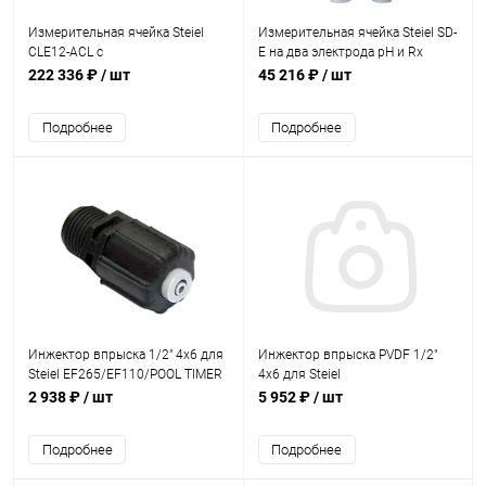
Измерительная ячейка Steiel
Измерительная ячейка Steiel SD-
CLE12-ACL с
E на два электрода рН и Rx
амперометрическим датчиком
(80610258)
222 336 ₽
/ шт
45 216 ₽
/ шт
(80610130)
Подробнее
Подробнее
Инжектор впрыска 1/2" 4x6 для
Инжектор впрыска PVDF 1/2"
Steiel EF265/EF110/POOL TIMER
4x6 для Steiel
(97002012/SLV)
EF150/155/158/162/163/300
2 938 ₽
/ шт
5 952 ₽
/ шт
(97003030/PKT)
Подробнее
Подробнее