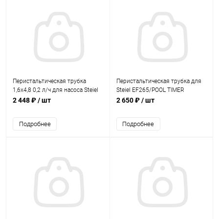
Перистальтическая трубка
Перистальтическая трубка для
1,6х4,8 0,2 л/ч для насоса Steiel
Steiel EF265/POOL TIMER
EF100 (96000200)
(96000232)
2 448 ₽
/ шт
2 650 ₽
/ шт
Подробнее
Подробнее