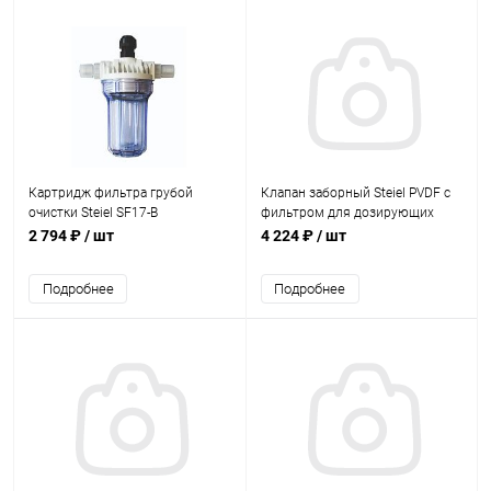
Картридж фильтра грубой
Клапан заборный Steiel PVDF с
очистки Steiel SF17-B
фильтром для дозирующих
(80710034)
устройств (97003020/PKT)
2 794 ₽
/ шт
4 224 ₽
/ шт
Подробнее
Подробнее