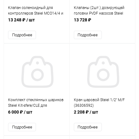
Клапан соленоидный для
Клапаны (2шт.) дозирующей
контроллеров Steiel МСО14/4 и
головки PVDF насосов Steiel
МСО14/5 (80509910)
EF150/158/162/163/300
13 248 ₽
/ шт
13 728 ₽
(97002000/PGV)
Подробнее
Подробнее
Комплект стеклянных шариков
Кран шаровой Steiel 1/2" M/F
Steiel Kit-sfere/CLE для
(36306592)
амперометрической ячейки
6 000 ₽
/ шт
2 208 ₽
/ шт
хлора (80610110)
Подробнее
Подробнее