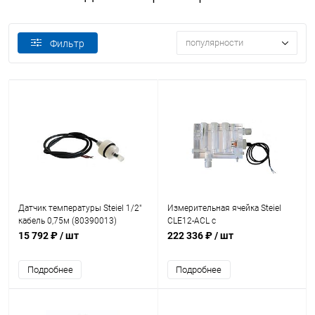
популярности
Фильтр
Датчик температуры Steiel 1/2"
Измерительная ячейка Steiel
кабель 0,75м (80390013)
CLE12-ACL с
амперометрическим датчиком
15 792 ₽
/ шт
222 336 ₽
/ шт
(80610130)
Подробнее
Подробнее