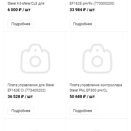
Steiel Kit-sfere/CLE для
EF162E pH/Rx (773300200)
амперометрической ячейки
6 000 ₽
/ шт
33 984 ₽
/ шт
хлора (80610110)
Подробнее
Подробнее
Плата управления для Steiel
Плата управления контроллера
EF163E Cl (773400202)
Steiel PNL EF300 pH/CL
(77010134/AQM)
36 528 ₽
/ шт
50 688 ₽
/ шт
Подробнее
Подробнее