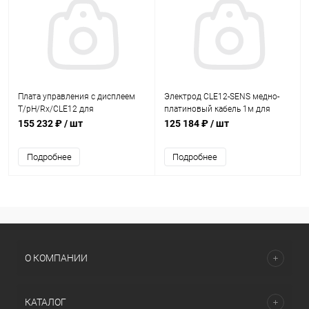
Плата управления с дисплеем
Электрод CLE12-SENS медно-
T/pH/Rx/CLE12 для
платиновый кабель 1м для
контроллера Steiel EF214
Steiel EF163/214/300 pH/Cl (до
155 232 ₽
/ шт
125 184 ₽
/ шт
(77010440/AQM)
70°) (80610115)
Подробнее
Подробнее
О КОМПАНИИ
КАТАЛОГ