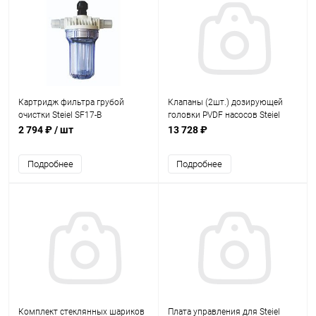
Картридж фильтра грубой
Клапаны (2шт.) дозирующей
очистки Steiel SF17-B
головки PVDF насосов Steiel
(80710034)
EF150/158/162/163/300
2 794 ₽
/ шт
13 728 ₽
(97002000/PGV)
Подробнее
Подробнее
Комплект стеклянных шариков
Плата управления для Steiel