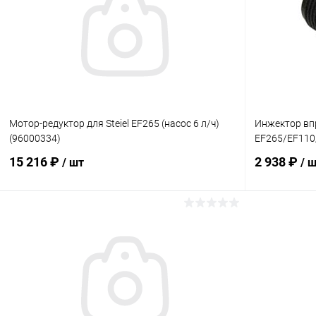
Мотор-редуктор для Steiel EF265 (насос 6 л/ч)
Инжектор впр
(96000334)
EF265/EF110
15 216 ₽
2 938 ₽
/ шт
/ 
В корзину
В избранное
В избранн
К сравнению
Под заказ
К сравнен