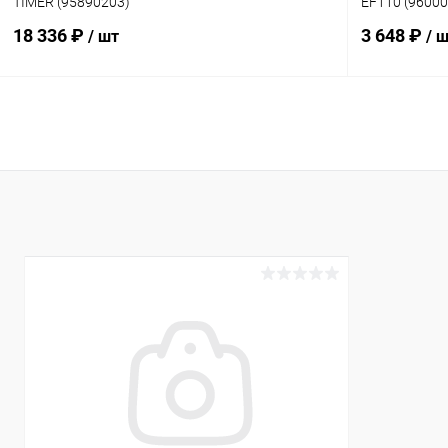
TIMER (95890203)
EF110 (96000
18 336 ₽
3 648 ₽
/ шт
/ 
В корзину
В избранное
В избранн
К сравнению
В наличии
К сравнен