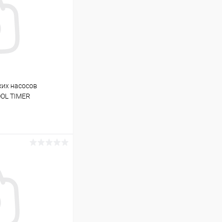
ких насосов
OOL TIMER
ину
Под заказ