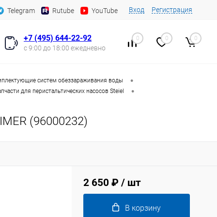
Вход
Регистрация
Telegram
Rutube
YouTube
+7 (495) 644-22-92
0
0
0
с 9:00 до 18:00 ежедневно
•
плектующие систем обеззараживания воды
•
апчасти для перистальтических насосов Steiel
TIMER (96000232)
2 650 ₽
/ шт
В корзину