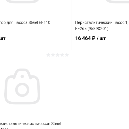
ор для насосa Steiel EF110
Перистальтический насос 1,5 
EF265 (95890201)
16 464 ₽
 шт
/ шт
В корзину
В корз
ое
В избранное
ию
В наличии
К сравнению
еристальтических насосов Steiel