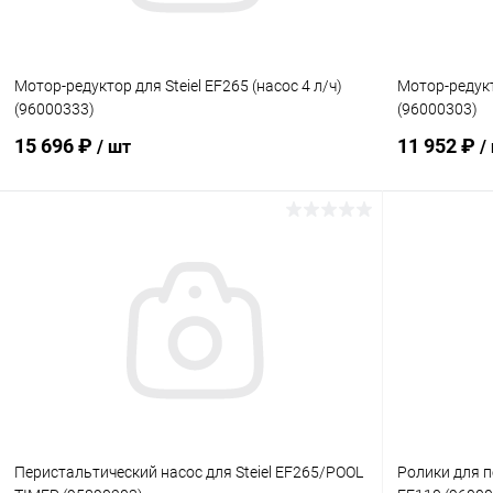
Мотор-редуктор для Steiel EF265 (насос 4 л/ч)
Мотор-редукт
(96000333)
(96000303)
15 696 ₽
11 952 ₽
/ шт
/
В корзину
В избранное
В избранн
К сравнению
В наличии
К сравнен
Перистальтический насос для Steiel EF265/POOL
Ролики для п