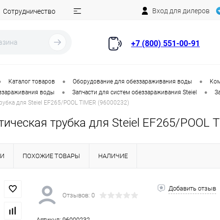
Вход для дилеров
Сотрудничество
+7 (800) 551-00-91
•
•
•
Каталог товаров
Оборудование для обеззараживания воды
Ком
•
•
еззараживания воды
Запчасти для систем обеззараживания Steiel
З
рубка для Steiel EF265/POOL TIMER (96000232)
ическая трубка для Steiel EF265/POOL 
КИ
ПОХОЖИЕ ТОВАРЫ
НАЛИЧИЕ
Добавить отзыв
Отзывов: 0
Артикул:
96000232