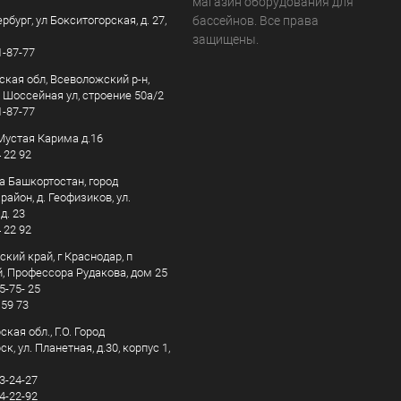
магазин оборудования для
рбург, ул Бокситогорская, д. 27,
бассейнов. Все права
защищены.
1-87-77
ская обл, Всеволожский р-н,
, Шоссейная ул, строение 50а/2
1-87-77
. Мустая Карима д.16
4 22 92
а Башкортостан, город
айон, д. Геофизиков, ул.
д. 23
4 22 92
кий край, г Краснодар, п
, Профессора Рудакова, дом 25
5-75- 25
 59 73
кая обл., Г.О. Город
к, ул. Планетная, д.30, корпус 1,
83-24-27
44-22-92