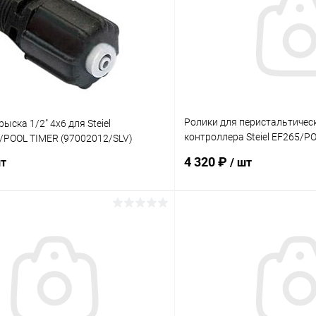
Ролики для перистальтичес
ыска 1/2" 4x6 для Steiel
контроллера Steiel EF265/P
/POOL TIMER (97002012/SLV)
(96000411)
4 320 ₽
шт
/ шт
В корзину
В корз
ое
В избранное
ию
В наличии
К сравнению