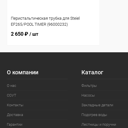
Перистальтическая трубка для Steiel
EF265/POOL TIMER (96000232)
2 650 ₽
/ шт
О компании
Каталог
О нас
Фильтры
СОУТ
Насосы
Контакты
Закладные детали
Доставка
Подогрев воды
Гарантии
Лестницы и поручни