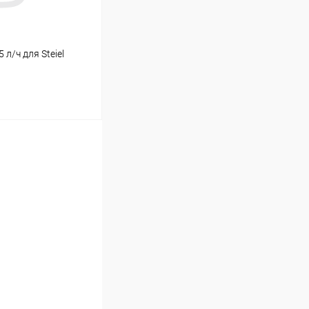
л/ч для Steiel
ину
Под заказ