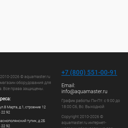
+7 (800) 551-00-91
 2010-2026 © aquamaster.ru
-магазин оборудования для
Email:
в. Все права защищены.
info@aquamaster.ru
реса:
График работы Пн-Пт: с 9:00 до
18:00 Сб, Вс: Выходной
ул.8 Марта, д.1, строение 12
4 22 92
Copyright 2010-2026 ©
раснополянский тупик, д.2Б
aquamaster.ru интернет-
4 22 92