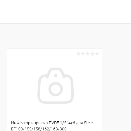
В корзину
В избранное
В избранн
К сравнению
Под заказ
К сравнен
Инжектор впрыска PVDF 1/2" 4x6 для Steiel
EF150/155/158/162/163/300