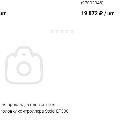
(97002048)
19 872 ₽
 шт
/ шт
В корзину
В корз
ое
В избранное
ию
Под заказ
К сравнению
ная прокладка плоская под
оловку контроллера Steiel EF300