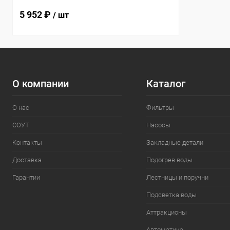
(97003030/PKT)
5 952 ₽
/ шт
О компании
Каталог
О нас
Фильтры
СОУТ
Насосы
Контакты
Закладные детали
Доставка
Подогрев воды
Гарантии
Лестницы и поручни
Подсветка воды
Аттракционы
Автоматика