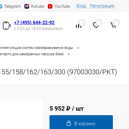
Вход
Регистрация
Telegram
Rutube
YouTube
+7 (495) 644-22-92
0
0
0
с 9:00 до 18:00 ежедневно
•
плектующие систем обеззараживания воды
•
апчасти для мембранных насосов Steiel
/155/158/162/163/300 (97003030/PKT)
5 952 ₽
/ шт
В корзину