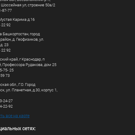
, Шоссейная ул, строение 50а/2
1-87-77
. Мустая Карима д.16
4 22 92
а Башкортостан, город
айон, д. Геофизиков, ул.
д. 23
4 22 92
кий край, г Краснодар, п
, Профессора Рудакова, дом 25
5-75- 25
 59 73
кая обл., Г.О. Город
к, ул. Планетная, д.30, корпус 1,
83-24-27
44-22-92
ь все на карте
циальных сетях: