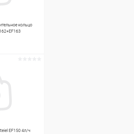
тельное кольцо
F162+EF163
ину
В наличии
eiel EF150 4л/ч