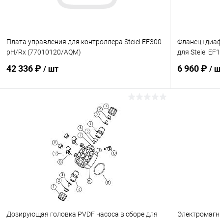
Плата управления для контроллера Steiel EF300
Фланец+диаф
pH/Rx (77010120/AQM)
для Steiel EF
42 336 ₽
6 960 ₽
/ шт
/ 
В корзину
В избранное
В избранн
К сравнению
В наличии
К сравнен
Дозирующая головка PVDF насоса в сборе для
Электромагни