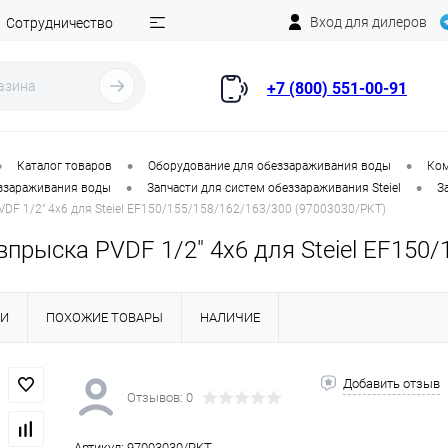
Вход для дилеров
Сотрудничество
+7 (800) 551-00-91
•
•
•
Каталог товаров
Оборудование для обеззараживания воды
Ком
•
•
еззараживания воды
Запчасти для систем обеззараживания Steiel
З
DF 1/2" 4x6 для Steiel EF150/155/158/162/163/300 (97003030/PKT)
прыска PVDF 1/2" 4x6 для Steiel EF150
КИ
ПОХОЖИЕ ТОВАРЫ
НАЛИЧИЕ
Добавить отзыв
Отзывов: 0
Артикул:
97003030/PKT