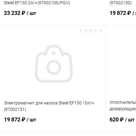
Steiel EF150 2л/ч (97002100/PGV)
(97002130)
23 232 ₽
19 872 ₽
/ шт
/
В корзину
В избранное
В избранн
К сравнению
В наличии
К сравнен
Уплотнитель
Электромагнит для насоса Steiel EF150 10л/ч
дозирующую г
(97002131)
(37000008)
19 872 ₽
620 ₽
/ шт
/ шт