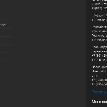
Янино-1 гп
+7(812) 50
г. Уфа, ул
+ 7 495 64
воды
Республик
Уфимский р
Геологов, з
+ 7 495 64
Краснодарс
Березовый
+7 (861) 20
+7 928 223
Новосибирс
Новосибирс
эт.1.
+7 (383) 3
+7 (495) 6
Посмотрет
Мы в со