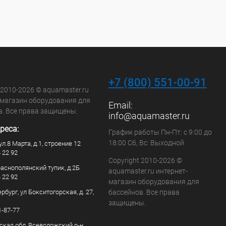
+7 (800) 551-00-91
 2010-2026 © aquamaster.ru
-магазин оборудования для
Email:
в. Все права защищены.
info@aquamaster.ru
реса:
График работы Пн-Пт: с 9:00 до
18:00 Сб, Вс: Выходной
ул.8 Марта, д.1, строение 12
4 22 92
Copyright 2010-2026 ©
раснополянский тупик, д.2Б
aquamaster.ru интернет-
4 22 92
магазин оборудования для
рбург, ул Бокситогорская, д. 27,
бассейнов. Все права
защищены.
1-87-77
ская обл, Всеволожский р-н,