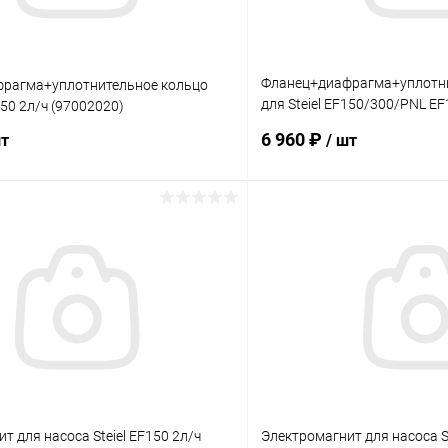
Фланец+диафрагма+уплотни
рагма+уплотнительное кольцо
для Steiel EF150/300/PNL E
150 2л/ч (97002020)
(97002021)
6 960 ₽
шт
/ шт
В корзину
В корз
ое
В избранное
ию
В наличии
К сравнению
т для насоса Steiel EF150 2л/ч
Электромагнит для насоса St