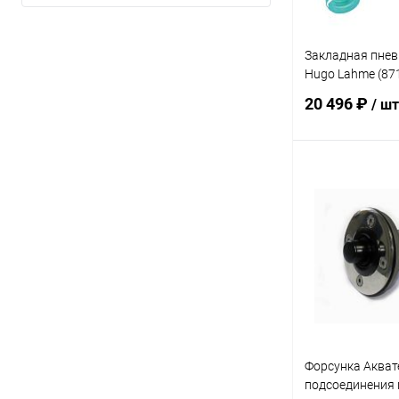
Закладная пнев
Hugo Lahme (87
20 496 ₽
/ шт
В 
В избранное
К сравнению
Форсунка Акват
подсоединения 