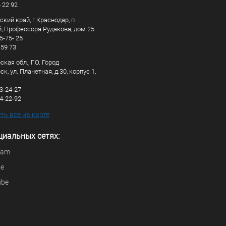
4 22 92
кий край, г Краснодар, п
, Профессора Рудакова, дом 25
5-75- 25
 59 73
кая обл., Г.О. Город
к, ул. Планетная, д.30, корпус 1,
83-24-27
44-22-92
ь все на карте
циальных сетях:
ram
be
ube