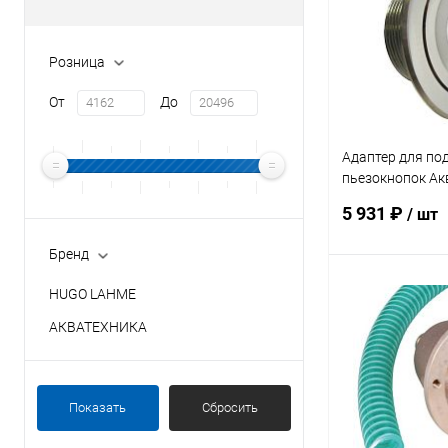
Розница
От
До
Адаптер для под
пьезокнопок Ак
1/2" НР AISI 316
5 931 ₽
/ шт
(AT08.05M)
Бренд
HUGO LAHME
В 
АКВАТЕХНИКА
В избранное
К сравнению
Показать
Сбросить