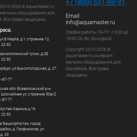
+7 (800) 551-00-91
 2010-2026 © aquamaster.ru
-магазин оборудования для
Email:
в. Все права защищены.
info@aquamaster.ru
реса:
График работы Пн-Пт: с 9:00 до
18:00 Сб, Вс: Выходной
ул.8 Марта, д.1, строение 12
4 22 92
Copyright 2010-2026 ©
раснополянский тупик, д.2Б
aquamaster.ru интернет-
4 22 92
магазин оборудования для
рбург, ул Бокситогорская, д. 27,
бассейнов. Все права
защищены.
1-87-77
ская обл, Всеволожский р-н,
, Шоссейная ул, строение 50а/2
1-87-77
. Мустая Карима д.16
4 22 92
а Башкортостан, город
айон, д. Геофизиков, ул.
д. 23