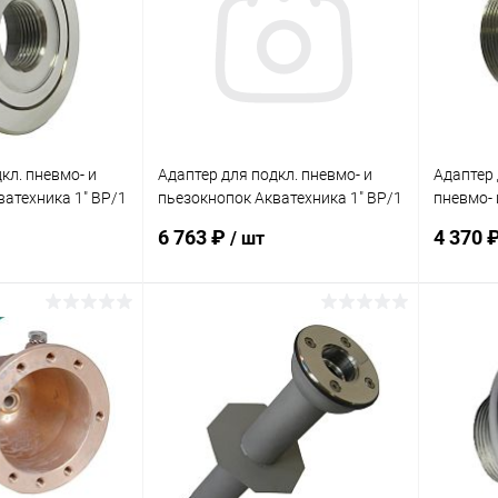
кл. пневмо- и
Адаптер для подкл. пневмо- и
Адаптер
ватехника 1" ВР/1
пьезокнопок Акватехника 1" ВР/1
пневмо- 
 (плитка)
1/2" НР AISI 316 (универсал)
Акватехн
6 763 ₽
4 370 
/ шт
(AT08.02M)
(плитка)
корзину
В корзину
В избранное
В изб
Под заказ
К сравнению
Под заказ
К сра