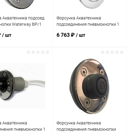
 Акватехника подсоед.
Форсунка Акватехника
нопки Waterway ВР/1
подсоединения пневмокнопки 1
AISI 316 (универсал)
1/2" НР (плитка) (AT08.11)
₽
6 763 ₽
/ шт
/ шт
M)
В корзину
В корзину
ранное
В избранное
внению
Под заказ
К сравнению
В наличии
а Акватехника
Форсунка Акватехника
инения пневмокнопки 1
подсоединения пневмокнопки