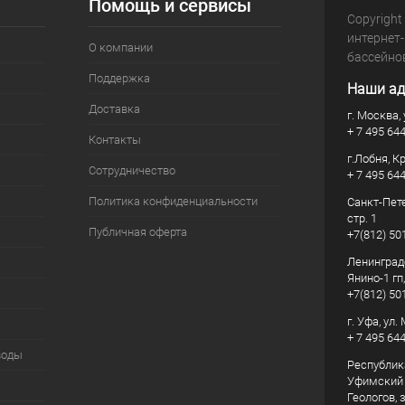
Помощь и сервисы
Copyright
интернет
О компании
бассейно
Поддержка
Наши ад
Доставка
г. Москва, 
+ 7 495 64
Контакты
г.Лобня, К
Сотрудничество
+ 7 495 64
Политика конфиденциальности
Санкт-Пете
стр. 1
Публичная оферта
+7(812) 50
Ленинград
Янино-1 гп
+7(812) 50
г. Уфа, ул
+ 7 495 64
воды
Республик
Уфимский р
Геологов, з