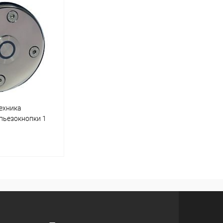
корзину
В корзину
В избранное
В изб
Под заказ
К сравнению
Под заказ
К сра
ехника
пьезокнопки 1
 (универсал)
корзину
Под заказ