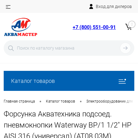
Вход для дилеров
Telegram
Rutube
0
+7 (800) 551-00-91
YouTube
Вход
Регистрация
Каталог товаров
•
•
Главная страница
Каталог товаров
Электрооборудование для ба
Форсунка Акватехника подсоед.
пневмокнопки Waterway ВР/1 1/2" НР
AISI 316 (универсал) (AT08.03M)