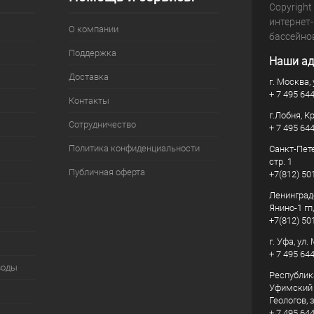
Copyright
интернет
О компании
бассейно
Поддержка
Наши ад
Доставка
г. Москва, 
+ 7 495 64
Контакты
г.Лобня, К
Сотрудничество
+ 7 495 64
Политика конфиденциальности
Санкт-Пете
стр. 1
Публичная оферта
+7(812) 50
Ленинград
Янино-1 гп
+7(812) 50
г. Уфа, ул
+ 7 495 64
воды
Республик
Уфимский р
Геологов, з
+ 7 495 64