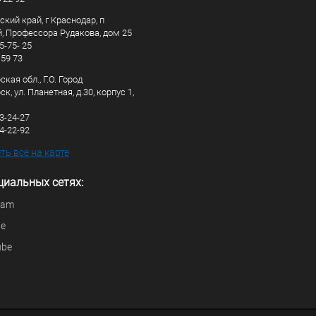
кий край, г Краснодар, п
, Профессора Рудакова, дом 25
5-75- 25
 59 73
кая обл., Г.О. Город
к, ул. Планетная, д.30, корпус 1,
83-24-27
44-22-92
ь все на карте
циальных сетях:
ram
be
ube