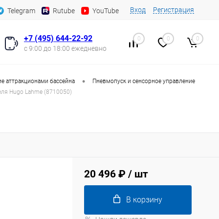
Вход
Регистрация
Telegram
Rutube
YouTube
+7 (495) 644-22-92
0
0
0
с 9:00 до 18:00 ежедневно
•
е аттракционами бассейна
Пневмопуск и сенсорное управление
еля Hugo Lahme (8710050)
)
20 496 ₽
/ шт
В корзину