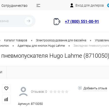
Вход для дилеров
Сотрудничество
+7 (800) 551-00-91
•
•
•
Каталог товаров
Электрооборудование для бассейна
Управлени
•
•
кнопок
Адаптеры для кнопок Hugo Lahme
Закладная пневмопускат
 пневмопускателя Hugo Lahme (8710050
КИ
Добавить отзыв
Отзывов: 0
Артикул:
8710050