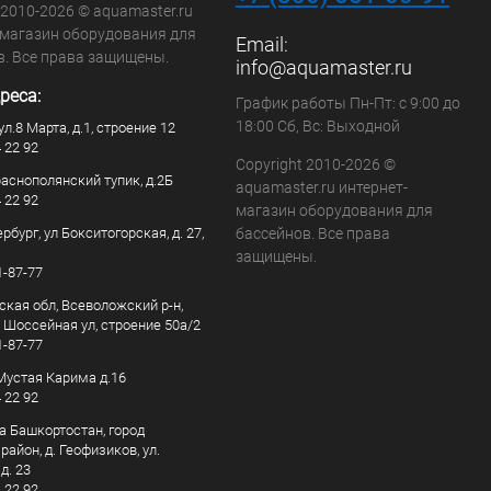
 2010-2026 © aquamaster.ru
-магазин оборудования для
Email:
в. Все права защищены.
info@aquamaster.ru
реса:
График работы Пн-Пт: с 9:00 до
18:00 Сб, Вс: Выходной
ул.8 Марта, д.1, строение 12
4 22 92
Copyright 2010-2026 ©
раснополянский тупик, д.2Б
aquamaster.ru интернет-
4 22 92
магазин оборудования для
рбург, ул Бокситогорская, д. 27,
бассейнов. Все права
защищены.
1-87-77
ская обл, Всеволожский р-н,
, Шоссейная ул, строение 50а/2
1-87-77
. Мустая Карима д.16
4 22 92
а Башкортостан, город
айон, д. Геофизиков, ул.
д. 23
4 22 92