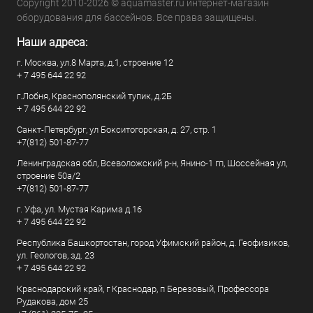
Copyright 2010-2026 © aquamaster.ru интернет-магазин
оборудования для бассейнов. Все права защищены.
Наши адреса:
г. Москва, ул.8 Марта, д.1, строение 12
+ 7 495 644 22 92
г.Лобня, Краснополянский тупик, д.2Б
+ 7 495 644 22 92
Санкт-Петербург, ул Бокситогорская, д. 27, стр. 1
+7(812) 501-87-77
Ленинградская обл, Всеволожский р-н, Янино-1 гп, Шоссейная ул,
строение 50а/2
+7(812) 501-87-77
г. Уфа, ул. Мустая Карима д.16
+ 7 495 644 22 92
Республика Башкортостан, город Уфимский район, д. Геофизиков,
ул. Геологов, зд. 23
+ 7 495 644 22 92
Краснодарский край, г Краснодар, п Березовый, Профессора
Рудакова, дом 25