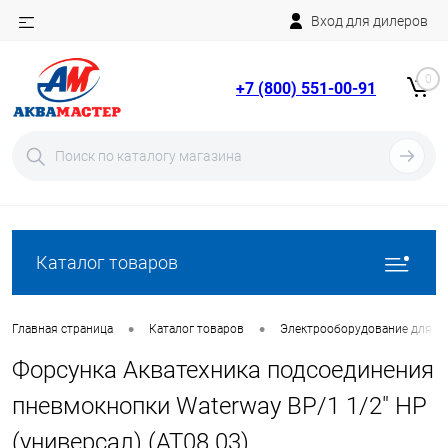
Вход для дилеров
Telegram
Rutube
0
+7 (800) 551-00-91
YouTube
Вход
Регистрация
Каталог товаров
•
•
Главная страница
Каталог товаров
Электрооборудование для ба
Форсунка Акватехника подсоединения
пневмокнопки Waterway ВР/1 1/2" НР
(универсал) (AT08.03)