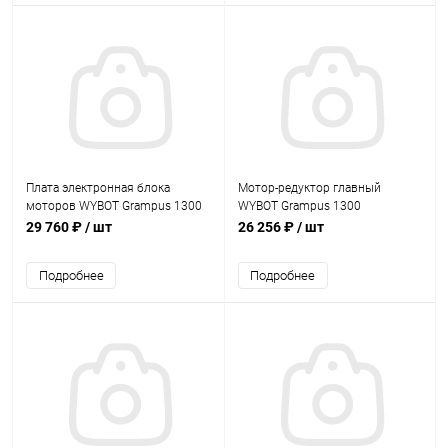
Плата электронная блока
Мотор-редуктор главный
моторов WYBOT Grampus 1300
WYBOT Grampus 1300
(A.D.2.02.016)
(A.D.2.07.002)
29 760 ₽
/ шт
26 256 ₽
/ шт
Подробнее
Подробнее