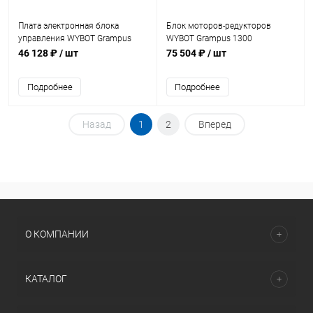
Плата электронная блока
Блок моторов-редукторов
управления WYBOT Grampus
WYBOT Grampus 1300
1300 (A.D.2.01.2.011.001)
(A.B.3042L.04.001)
46 128 ₽
/ шт
75 504 ₽
/ шт
Подробнее
Подробнее
Назад
1
2
Вперед
О КОМПАНИИ
КАТАЛОГ