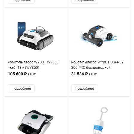
Робот-пылесос WYBOT WY350
Робот-пылесос WYBOT OSPREY
+каб. 18м (WY350)
300 PRO беспроводной
(HJ1103)
105 600 ₽
/ шт
31 536 ₽
/ шт
Подробнее
Подробнее