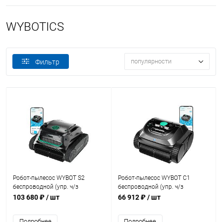
WYBOTICS
популярности
Фильтр
Робот-пылесос WYBOT S2
Робот-пылесос WYBOT C1
беспроводной (упр. ч/з
беспроводной (упр. ч/з
Bluetooth) (WY210C)
Bluetooth) (OS7010C)
103 680 ₽
/ шт
66 912 ₽
/ шт
Подробнее
Подробнее