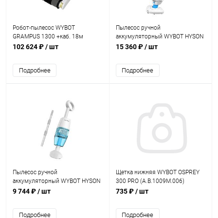
Робот-пылесос WYBOT
Пылесос ручной
GRAMPUS 1300 +каб. 18м
аккумуляторный WYBOT HYSON
(HJ3042L)
3 (HJ30)
102 624 ₽
/ шт
15 360 ₽
/ шт
Подробнее
Подробнее
Пылесос ручной
Щетка нижняя WYBOT OSPREY
аккумуляторный WYBOT HYSON
300 PRO (A.B.1009M.006)
2 (HJ10P)
9 744 ₽
/ шт
735 ₽
/ шт
Подробнее
Подробнее