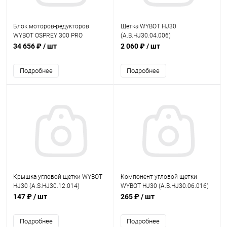
Блок моторов-редукторов
Щетка WYBOT HJ30
WYBOT OSPREY 300 PRO
(A.B.HJ30.04.006)
(A.B.1103.11.001.001)
34 656 ₽
/ шт
2 060 ₽
/ шт
Подробнее
Подробнее
Крышка угловой щетки WYBOT
Компонент угловой щетки
HJ30 (A.S.HJ30.12.014)
WYBOT HJ30 (A.B.HJ30.06.016)
147 ₽
/ шт
265 ₽
/ шт
Подробнее
Подробнее