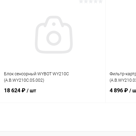
В корзину
В избранное
В избранн
К сравнению
В наличии
К сравнен
Блок сенсорный WYBOT WY210C
Фильтр-кар
(A.B.WY210C.05.002)
(A.B.WY210.0
18 624 ₽
4 896 ₽
/ шт
/ 
В корзину
В избранное
В избранн