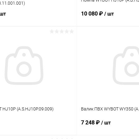
3.11.001.001)
10 080 ₽
 шт
/ шт
В корзину
В корз
ое
В избранное
ию
В наличии
К сравнению
HJ10P (A.S.HJ10P.09.009)
Валик ПВХ WYBOT WY350 (A.
7 248 ₽
/ шт