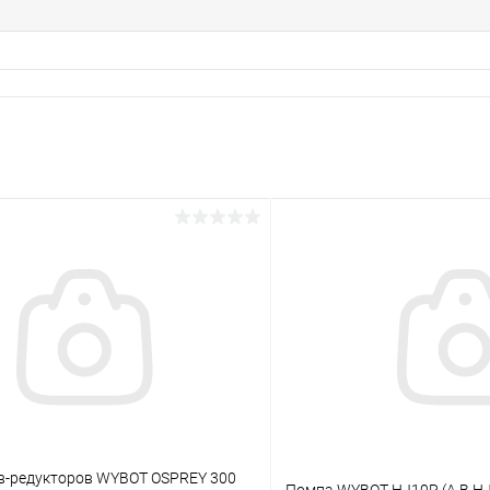
в-редукторов WYBOT OSPREY 300
Помпа WYBOT HJ10P (A.B.HJ