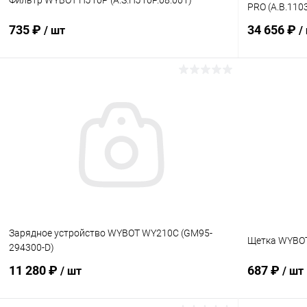
PRO (A.B.110
735 ₽
34 656 ₽
/ шт
/
В корзину
В избранное
В избранн
К сравнению
В наличии
К сравнен
Зарядное устройство WYBOT WY210C (GM95-
Щетка WYBOT 
294300-D)
11 280 ₽
687 ₽
/ шт
/ шт