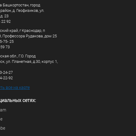
а Башкортостан, город
айон, д. Геофизиков, ул.
д. 23
4 22 92
кий край, г Краснодар, п
, Профессора Рудакова, дом 25
5-75- 25
 59 73
кая обл., Г.О. Город
к, ул. Планетная, д.30, корпус 1,
83-24-27
44-22-92
ь все на карте
циальных сетях:
ram
be
ube