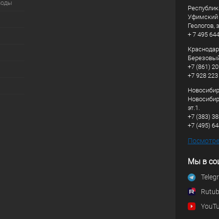
воды
Республик
Уфимский р
Геологов, з
+ 7 495 64
Краснодарс
Березовый
+7 (861) 20
+7 928 223
Новосибирс
Новосибирс
эт.1.
+7 (383) 3
+7 (495) 6
Посмотрет
Мы в со
Teleg
Rutu
YouT