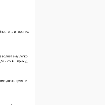
ов, спа и горячих
зволяет ему легко
о 7 см в ширину),
азрушать грязь и