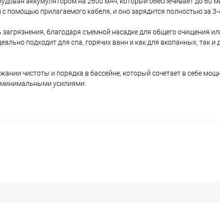
удован аккумулятором на 2600 мАч, который обеспечивает до 60 м
и с помощью прилагаемого кабеля, и оно зарядится полностью за 3-4
 загрязнения, благодаря съемной насадке для общего очищения и
деально подходит для спа, горячих ванн и как для вкопанных, так и
ании чистоты и порядка в бассейне, который сочетает в себе мощ
с минимальными усилиями.