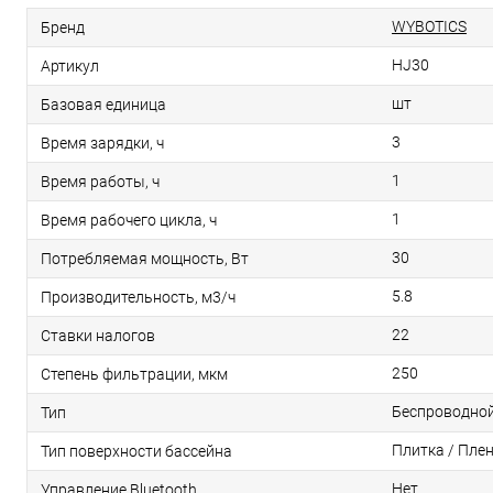
WYBOTICS
Бренд
HJ30
Артикул
шт
Базовая единица
3
Время зарядки, ч
1
Время работы, ч
1
Время рабочего цикла, ч
30
Потребляемая мощность, Вт
5.8
Производительность, м3/ч
22
Ставки налогов
250
Степень фильтрации, мкм
Беспроводно
Тип
Плитка / Пле
Тип поверхности бассейна
Нет
Управление Bluetooth