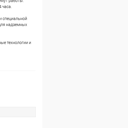
инут работы.
 часа.
ли специальной
 для надземных
ные технологии и