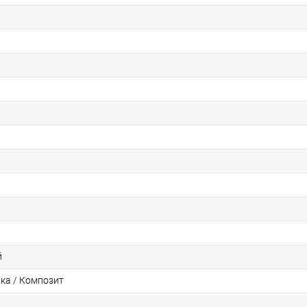
й
нка / Композит