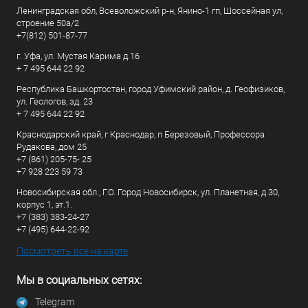
Ленинградская обл, Всеволожский р-н, Янино-1 гп, Шоссейная ул,
строение 50а/2
+7(812) 501-87-77
г. Уфа, ул. Мустая Карима д.16
+ 7 495 644 22 92
Республика Башкортостан, город Уфимский район, д. Геофизиков,
ул. Геологов, зд. 23
+ 7 495 644 22 92
Краснодарский край, г Краснодар, п Березовый, Профессора
Рудакова, дом 25
+7 (861) 205-75- 25
+7 928 223 59 73
Новосибирская обл., Г.О. Город Новосибирск, ул. Планетная, д.30,
корпус 1, эт.1.
+7 (383) 383-24-27
+7 (495) 644-22-92
Посмотреть все на карте
Мы в социальных сетях:
Telegram