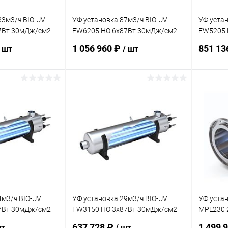
33м3/ч BIO-UV
УФ установка 87м3/ч BIO-UV
УФ устан
7Вт 30мДж/см2
FW6205 HO 6х87Вт 30мДж/см2
FW5205 
1)
(FW018800U-001)
(FW0187
1 056 960 ₽
851 13
/ шт
/ шт
корзину
В корзину
В избранное
В изб
Под заказ
К сравнению
Под заказ
К сра
4м3/ч BIO-UV
УФ установка 29м3/ч BIO-UV
УФ устан
7Вт 30мДж/см2
FW3150 HO 3х87Вт 30мДж/см2
MPL230 
1)
(FW018796U-001)
датчик 
637 728 ₽
1 499 
шт
/ шт