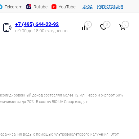
Вход
Регистрация
Telegram
Rutube
YouTube
+7 (495) 644-22-92
0
0
0
с 9:00 до 18:00 ежедневно
консолидированный доход составлял более 12 млн. евро и экспорт 50%
личивается до 70%. В состав BIO-UV Group входят:
ззараживания воды с помощью ультрафиолетового излучения. Этот