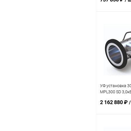
В 
В избранное
К сравнению
УФ установка 3
MPL300 SD 3,0
датчик УФ (мор
2 162 880 ₽
(PMPX010090)
В 