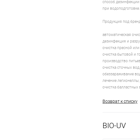
способ дезинфекции 
при водоподготовке.
Продукция под брен
автоматическая очис
дезинфекция и разр
очистка пресной или
очистка бытовой и г
производство питье
очистка сточных вод
обеззараживание во
лечение легионеллы;
очистка балластных 
Возврат к списку
BIO-UV