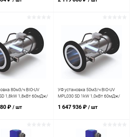
(PMPX019289UD-001)
В корзину
В корзину
ранное
В избранное
внению
В наличии
К сравнению
Под заказ
овка 80м3/ч BIO-UV
УФ установка 50м3/ч BIO-UV
SD 1,8kW 1,8кВт 60мДж/
MPL030 SD 1kW 1,0кВт 60мДж/
 пот. (мор. в.)
см2 датч. пот. (мор. вода)
480 ₽
1 647 936 ₽
/ шт
/ шт
5002TD-001)
(PMPX015001TD-001)
В корзину
В корзину