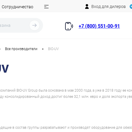
Вход для дилеров
Сотрудничество
+7 (800) 551-00-91
•
•
Все производители
BIO-UV
компаний BIO-UV Group была основана в мае 2000 года, а уже в 2018 году ее 
оду консолидированный доход достиг более 32,1 млн. евро и доля экспорта уве
ходящие в состав группы разрабатывают и производят оборудование для обе