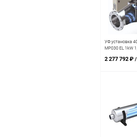
К сравнению
УФ установка 4
MP030 EL 1kW 
(PMPX004343)
2 277 792 ₽
В 
В избранное
К сравнению