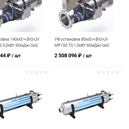
внению
Под заказ
К сравнению
В наличии
овка 140м3/ч BIO-UV
УФ установка 80м3/ч BIO-UV
S 3,0кВт 60мДж/см2
MP100 TS 1,0кВт 60мДж/см2
8030)
(PMPX008029)
544 ₽
2 508 096 ₽
/ шт
/ шт
В корзину
В корзину
ранное
В избранное
внению
В наличии
К сравнению
Под заказ