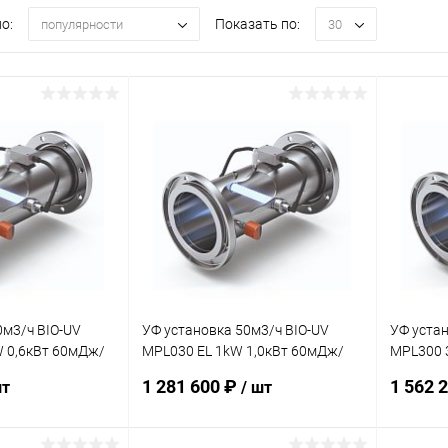
о:
Показать по:
популярности
30
0м3/ч BIO-UV
УФ установка 50м3/ч BIO-UV
УФ устан
 0,6кВт 60мДж/
MPL030 EL 1kW 1,0кВт 60мДж/
MPL300 
ока
см2 датчик потока
датчик 
1 281 600 ₽
1 562 
шт
/ шт
001)
(PMPX007639TD-001)