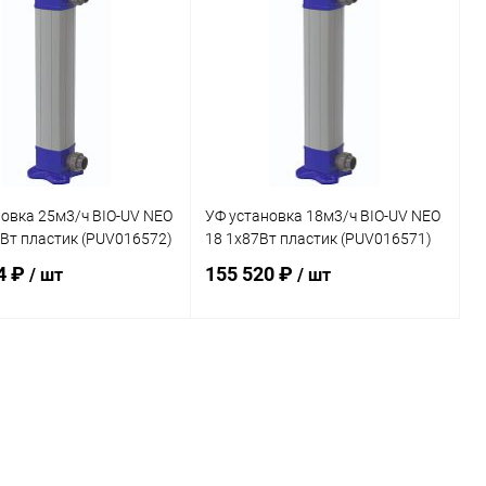
ранное
В избранное
внению
Под заказ
К сравнению
Под заказ
овка 25м3/ч BIO-UV NEO
УФ установка 18м3/ч BIO-UV NEO
Вт пластик (PUV016572)
18 1х87Вт пластик (PUV016571)
4 ₽
155 520 ₽
/ шт
/ шт
В корзину
В корзину
ранное
В избранное
внению
В наличии
К сравнению
В наличии