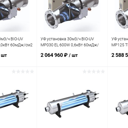
В наличии
К сравнению
В наличии
К сра
0м3/ч BIO-UV
УФ установка 30м3/ч BIO-UV
УФ устан
1,0кВт 60мДж/см2
MP030 EL 600W 0,6кВт 60мДж/
MP125 T
см2 (PMPX004342)
(PMPX00
2 064 960 ₽
2 588 
/ шт
/ шт
корзину
В корзину
В избранное
В изб
В наличии
К сравнению
В наличии
К сра