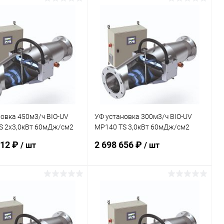
В корзину
В корзину
ранное
В избранное
внению
В наличии
К сравнению
В наличии
овка 450м3/ч BIO-UV
УФ установка 300м3/ч BIO-UV
S 2х3,0кВт 60мДж/см2
MP140 TS 3,0кВт 60мДж/см2
8032)
(PMPX008031)
712 ₽
2 698 656 ₽
/ шт
/ шт
В корзину
В корзину
ранное
В избранное