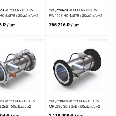
овка 72м3/ч BIO-UV
УФ установка 60м3/ч BIO-UV
HO 5х87Вт 30мДж/см2
FW4205 HO 4х87Вт 30мДж/см2
99U-001)
(FW018798U-001)
6 ₽
765 216 ₽
/ шт
/ шт
В корзину
В корзину
ранное
В избранное
внению
Под заказ
К сравнению
Под заказ
овка 220м3/ч BIO-UV
УФ установка 220м3/ч BIO-UV
2,2кВт 60мДж/см2
MPL230 SD 2,2кВт 60мДж/см2
УФ (PMPX019287UD-001)
датчик УФ (морская вода)
904 ₽
2 119 008 ₽
/ шт
/ шт