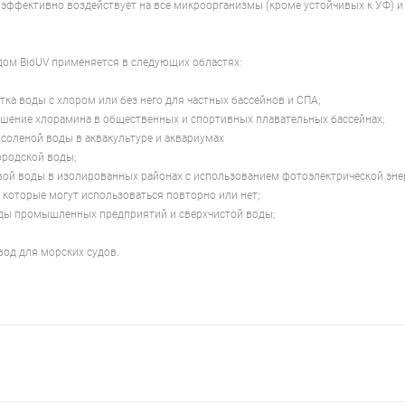
эффективно воздействует на все микроорганизмы (кроме устойчивых к УФ) и
дом BioUV применяется в следующих областях:
тка воды с хлором или без него для частных бассейнов и СПА;
ушение хлорамина в общественных и спортивных плавательных бассейнах;
 соленой воды в аквакультуре и аквариумах
ородской воды;
вой воды в изолированных районах с использованием фотоэлектрической эне
, которые могут использоваться повторно или нет;
ды промышленных предприятий и сверхчистой воды;
вод для морских судов.