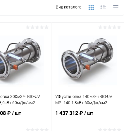
Вид каталога:
овка 300м3/ч BIO-UV
УФ установка 140м3/ч BIO-UV
3,0кВт 60мДж/см2
MPL140 1,8кВт 60мДж/см2
УФ (PMPX010086)
датчик УФ (PMPX010084)
208 ₽
1 437 312 ₽
/ шт
/ шт