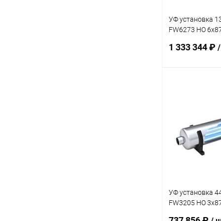
УФ установка 1
FW6273 HO 6х8
(FW018801U-00
1 333 344 ₽
В 
В избранное
К сравнению
УФ установка 4
FW3205 HO 3х8
(FW018797U-00
737 856 ₽
/ 