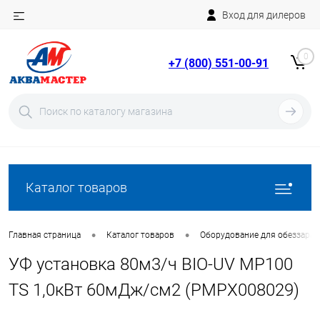
Вход для дилеров
Telegram
Rutube
0
+7 (800) 551-00-91
YouTube
Вход
Регистрация
Каталог товаров
•
•
Главная страница
Каталог товаров
Оборудование для обеззара
УФ установка 80м3/ч BIO-UV MP100
TS 1,0кВт 60мДж/см2 (PMPX008029)