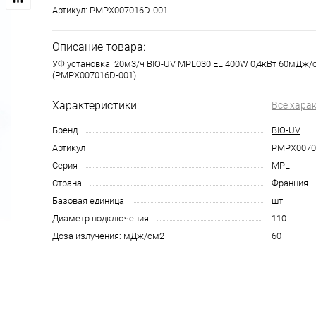
Артикул:
PMPX007016D-001
Описание товара:
УФ установка 20м3/ч BIO-UV MPL030 EL 400W 0,4кВт 60мДж/
(PMPX007016D-001)
Характеристики:
Все хара
Бренд
BIO-UV
Артикул
PMPX0070
Серия
MPL
Страна
Франция
Базовая единица
шт
Диаметр подключения
110
Доза излучения: мДж/см2
60