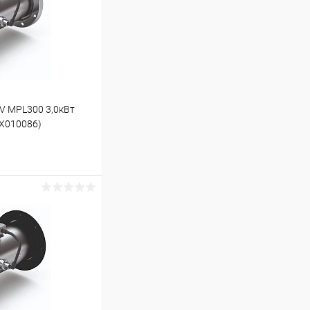
UV MPL300 3,0кВт
X010086)
ину
В наличии