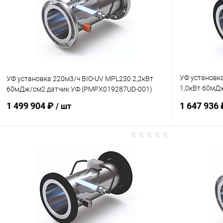
УФ установк
УФ установка 220м3/ч BIO-UV MPL230 2,2кВт
1,0кВт 60мДж
60мДж/см2 датчик УФ (PMPX019287UD-001)
(PMPX015001
1 499 904 ₽
1 647 936
/ шт
В корзину
В избранное
В избранн
К сравнению
В наличии
К сравнен