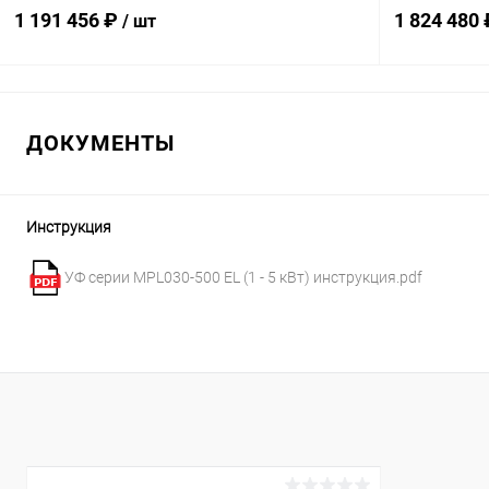
(PMPX014999D-001)
(PMPX015002
1 191 456 ₽
1 824 480
/ шт
В корзину
ДОКУМЕНТЫ
В избранное
В избранн
К сравнению
Под заказ
К сравнен
Инструкция
УФ серии MPL030-500 EL (1 - 5 кВт) инструкция.pdf