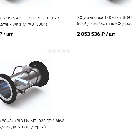
УФ установка 140м3/ч BIO-U
 140м3/ч BIO-UV MPL140 1,8кВт
60мДж/см2 датчик УФ (морс
атчик УФ (PMPX010084)
(PMPX010088)
 ₽
2 053 536 ₽
/ шт
/ шт
В корзину
В корз
ое
В избранное
ию
В наличии
К сравнению
 80м3/ч BIO-UV MPL030 SD 1,8kW
см2 датч. пот. (мор. в.)