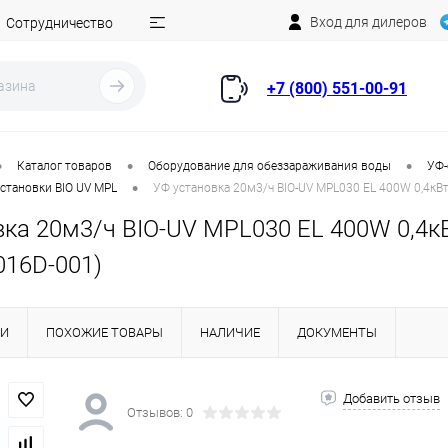
Вход для дилеров
Сотрудничество
+7 (800) 551-00-91
•
•
•
Каталог товаров
Оборудование для обеззараживания воды
УФ-
•
становки BIO UV MPL
УФ установка 20м3/ч BIO-UV MPL030 EL 400W 0,4к
вка 20м3/ч BIO-UV MPL030 EL 400W 0,4к
16D-001)
КИ
ПОХОЖИЕ ТОВАРЫ
НАЛИЧИЕ
ДОКУМЕНТЫ
Добавить отзыв
Отзывов: 0