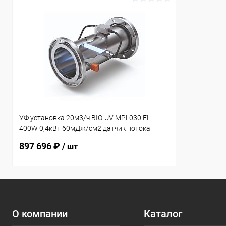
УФ установка 20м3/ч BIO-UV MPL030 EL
400W 0,4кВт 60мДж/см2 датчик потока
(PMPX007016D-001)
897 696 ₽
/ шт
О компании
Каталог