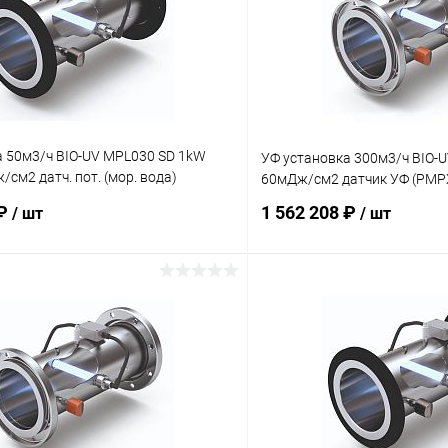
а 50м3/ч BIO-UV MPL030 SD 1kW
УФ установка 300м3/ч BIO-
/см2 датч. пот. (мор. вода)
60мДж/см2 датчик УФ (PMP
TD-001)
 ₽
1 562 208 ₽
/ шт
/ шт
В корзину
В корз
ое
В избранное
ию
Под заказ
К сравнению