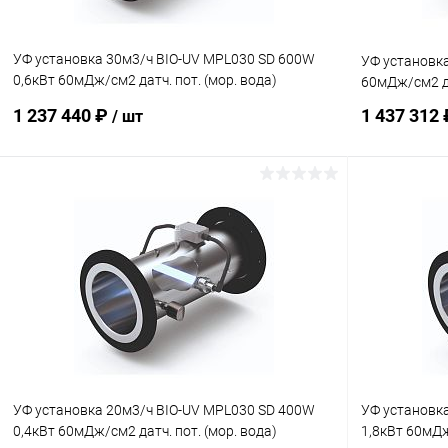
УФ установка 30м3/ч BIO-UV MPL030 SD 600W
УФ установка
0,6кВт 60мДж/см2 датч. пот. (мор. вода)
60мДж/см2 д
(PMPX015000D-001)
1 237 440 ₽
1 437 312
/ шт
В корзину
В избранное
В избранн
К сравнению
Под заказ
К сравнен
УФ установка 20м3/ч BIO-UV MPL030 SD 400W
УФ установка
0,4кВт 60мДж/см2 датч. пот. (мор. вода)
1,8кВт 60мДж/