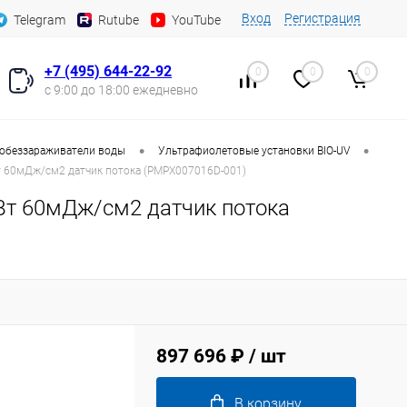
Вход
Регистрация
Telegram
Rutube
YouTube
+7 (495) 644-22-92
0
0
0
с 9:00 до 18:00 ежедневно
•
•
обеззараживатели воды
Ультрафиолетовые установки BIO-UV
Вт 60мДж/см2 датчик потока (PMPX007016D-001)
Вт 60мДж/см2 датчик потока
897 696 ₽
/ шт
В корзину