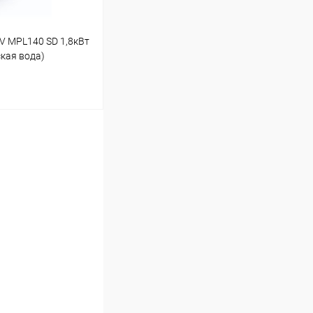
V MPL140 SD 1,8кВт
кая вода)
ину
Под заказ