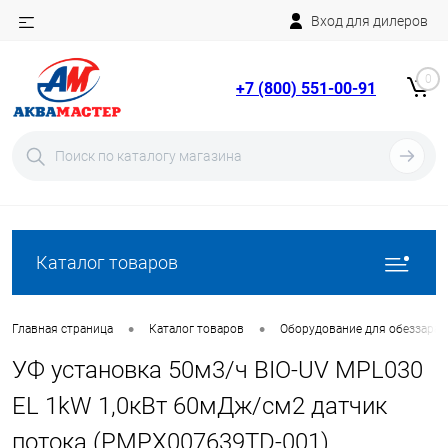
Вход для дилеров
Telegram
Rutube
0
+7 (800) 551-00-91
YouTube
Вход
Регистрация
Каталог товаров
•
•
Главная страница
Каталог товаров
Оборудование для обеззара
УФ установка 50м3/ч BIO-UV MPL030
EL 1kW 1,0кВт 60мДж/см2 датчик
потока (PMPX007639TD-001)