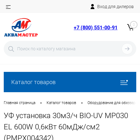
Вход для дилеров
Telegram
Rutube
0
+7 (800) 551-00-91
YouTube
Вход
Регистрация
Каталог товаров
•
•
Главная страница
Каталог товаров
Оборудование для обеззара
УФ установка 30м3/ч BIO-UV MP030
EL 600W 0,6кВт 60мДж/см2
(PMPX004342)