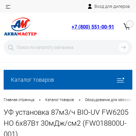
Вход для дилеров
Telegram
Rutube
0
+7 (800) 551-00-91
YouTube
Вход
Регистрация
Каталог товаров
•
•
Главная страница
Каталог товаров
Оборудование для обеззара
УФ установка 87м3/ч BIO-UV FW6205
HO 6х87Вт 30мДж/см2 (FW018800U-
001)