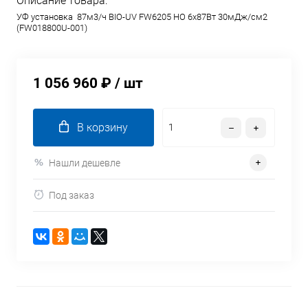
Описание товара:
УФ установка 87м3/ч BIO-UV FW6205 HO 6х87Вт 30мДж/см2
(FW018800U-001)
1 056 960 ₽
/ шт
В корзину
Нашли дешевле
Под заказ