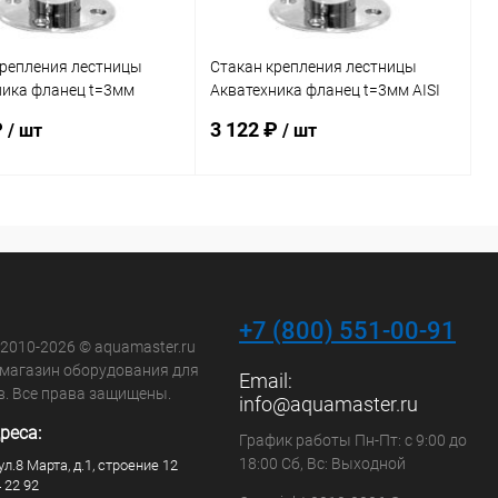
крепления лестницы
Стакан крепления лестницы
ника фланец t=3мм
Акватехника фланец t=3мм AISI
 (AT10.06)
316 (плитка) (AT10.06M)
₽
3 122 ₽
/ шт
/ шт
В корзину
В корзину
ранное
В избранное
внению
В наличии
К сравнению
Под заказ
+7 (800) 551-00-91
 2010-2026 © aquamaster.ru
-магазин оборудования для
Email:
в. Все права защищены.
info@aquamaster.ru
реса:
График работы Пн-Пт: с 9:00 до
18:00 Сб, Вс: Выходной
ул.8 Марта, д.1, строение 12
4 22 92