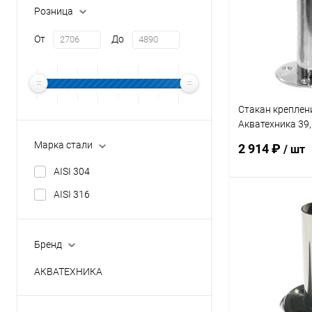
Розница
От
До
Стакан креплен
Акватехника 39
(AT10.06.1)
Марка стали
2 914 ₽
/ шт
AISI 304
AISI 316
В 
В избранное
Бренд
К сравнению
АКВАТЕХНИКА