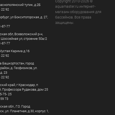
Copyright 2010-2026 ©
раснополянский тупик, д.2Б
aquamaster.ru интернет-
4 22 92
магазин оборудования для
рбург, ул Бокситогорская, д. 27,
бассейнов. Все права
защищены.
1-87-77
ская обл, Всеволожский р-н,
, Шоссейная ул, строение 50а/2
1-87-77
. Мустая Карима д.16
4 22 92
а Башкортостан, город
айон, д. Геофизиков, ул.
д. 23
4 22 92
кий край, г Краснодар, п
, Профессора Рудакова, дом 25
5-75- 25
 59 73
кая обл., Г.О. Город
к, ул. Планетная, д.30, корпус 1,