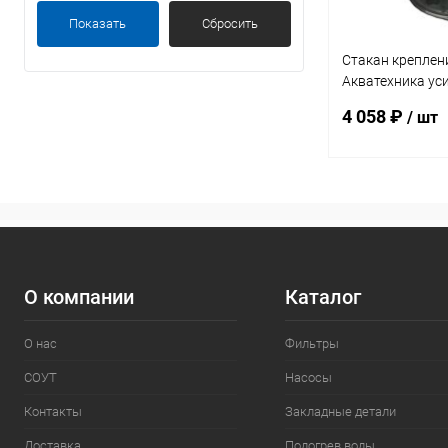
Показать
Сбросить
Стакан креплен
Акватехника ус
t=8мм (плитка) 
4 058 ₽
/ шт
В 
В избранное
К сравнению
О компании
Каталог
О нас
Фильтры
СОУТ
Насосы
Контакты
Закладные детали
Доставка
Подогрев воды