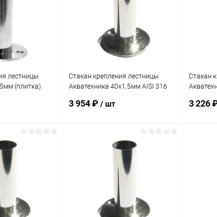
ия лестницы
Стакан крепления лестницы
Стакан 
,5мм (плитка)
Акватехника 40х1,5мм AISI 316
Акватех
(AT10.08.1M)
t=5мм (п
3 954 ₽
3 226 
/ шт
корзину
В корзину
В избранное
В изб
Под заказ
К сравнению
Под заказ
К сра