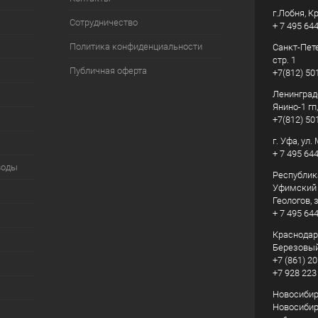
г.Лобня, К
Сотрудничество
+ 7 495 64
Политика конфиденциальности
Санкт-Пете
стр. 1
Публичная оферта
+7(812) 50
Ленинград
Янино-1 гп
+7(812) 50
г. Уфа, ул
+ 7 495 64
воды
Республик
Уфимский р
Геологов, з
+ 7 495 64
Краснодарс
Березовый
+7 (861) 20
+7 928 223
Новосибирс
Новосибирс