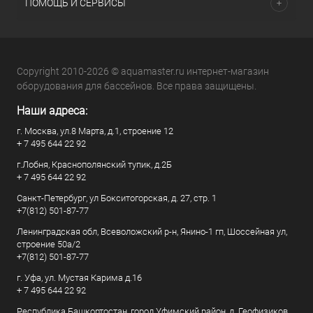
ПОМОЩЬ И СЕРВИСЫ
Copyright 2010-2026 © aquamaster.ru интернет-магазин
оборудования для бассейнов. Все права защищены.
Наши адреса:
г. Москва, ул.8 Марта, д.1, строение 12
+ 7 495 644 22 92
г.Лобня, Краснополянский тупик, д.2Б
+ 7 495 644 22 92
Санкт-Петербург, ул Бокситогорская, д. 27, стр. 1
+7(812) 501-87-77
Ленинградская обл, Всеволожский р-н, Янино-1 гп, Шоссейная ул,
строение 50а/2
+7(812) 501-87-77
г. Уфа, ул. Мустая Карима д.16
+ 7 495 644 22 92
Республика Башкортостан, город Уфимский район, д. Геофизиков,