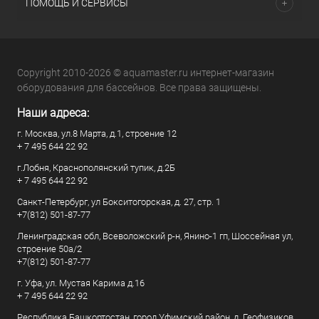
ПОМОЩЬ И СЕРВИСЫ
Copyright 2010-2026 © aquamaster.ru интернет-магазин
оборудования для бассейнов. Все права защищены.
Наши адреса:
г. Москва, ул.8 Марта, д.1, строение 12
+ 7 495 644 22 92
г.Лобня, Краснополянский тупик, д.2Б
+ 7 495 644 22 92
Санкт-Петербург, ул Бокситогорская, д. 27, стр. 1
+7(812) 501-87-77
Ленинградская обл, Всеволожский р-н, Янино-1 гп, Шоссейная ул,
строение 50а/2
+7(812) 501-87-77
г. Уфа, ул. Мустая Карима д.16
+ 7 495 644 22 92
Республика Башкортостан, город Уфимский район, д. Геофизиков,