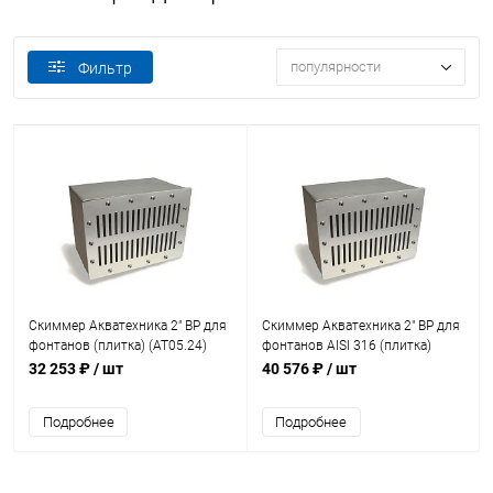
популярности
Фильтр
Скиммер Акватехника 2" ВР для
Скиммер Акватехника 2" ВР для
фонтанов (плитка) (AT05.24)
фонтанов AISI 316 (плитка)
(AT05.24M)
32 253 ₽
/ шт
40 576 ₽
/ шт
Подробнее
Подробнее